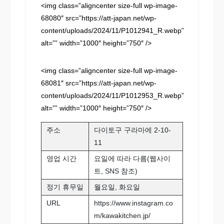
<img class=”aligncenter size-full wp-image-
68080″ src=”https://att-japan.net/wp-
content/uploads/2024/11/P1012941_R.webp”
alt=”” width=”1000″ height=”750″ />
<img class=”aligncenter size-full wp-image-
68081″ src=”https://att-japan.net/wp-
content/uploads/2024/11/P1012953_R.webp”
alt=”” width=”1000″ height=”750″ />
주소
다이토구 구라마에 2-10-
11
영업 시간
요일에 따라 다름(웹사이
트, SNS 참조)
정기 휴무일
월요일, 화요일
URL
https://www.instagram.co
m/kawakitchen.jp/