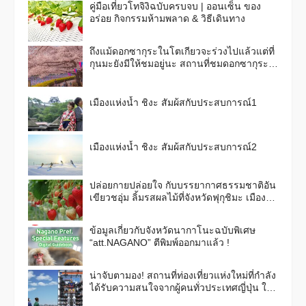
คู่มือเที่ยวโทจิงิฉบับครบจบ | ออนเซ็น ของ
อร่อย กิจกรรมห้ามพลาด & วิธีเดินทาง
ถึงแม้ดอกซากุระในโตเกียวจะร่วงไปแล้วแต่ที่
กุนมะยังมีให้ชมอยู่นะ สถานที่ชมดอกซากุระ
ชื่อดัง 6 แห่งในจังหวัดกุนมะ ใกล้กับโตเกียว
เมืองแห่งน้ำ ชิงะ สัมผ้สกับประสบการณ์1
เมืองแห่งน้ำ ชิงะ สัมผ้สกับประสบการณ์2
ปล่อยกายปล่อยใจ กับบรรยากาศธรรมชาติอัน
เขียวชอุ่ม ลิ้มรสผลไม้ที่จังหวัดฟุกุชิมะ เมือง
แห่งผลไม้กันเถอะ！
ข้อมูลเกี่ยวกับจังหวัดนากาโนะฉบับพิเศษ
“att.NAGANO” ตีพิมพ์ออกมาแล้ว !
น่าจับตามอง! สถานที่ท่องเที่ยวแห่งใหม่ที่กำลัง
ได้รับความสนใจจากผู้คนทั่วประเทศญี่ปุ่น ใน
ฉบับฤดูใบไม้ร่วงและฤดูหนาวปี 2563