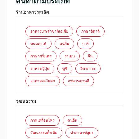
ค้นหาตามประเภท
ร้านอาหารรสเลิศ
อาหารประจำชาติเอเชีย
ภาษาอิตาลี
ขนมคาเฟ่
คนอื่น
บาร์
ภาษาฝรั่งเศส
ราเมน
จีน
อาหารญี่ปุ่น
ซูชิ
อิซากายะ
อาหารตะวันตก
อาหารเกาหลี
วัฒนธรรม
ภาพเคลื่อนไหว
คนอื่น
วัฒนธรรมดั้งเดิม
ทำอาหาร/สูตร