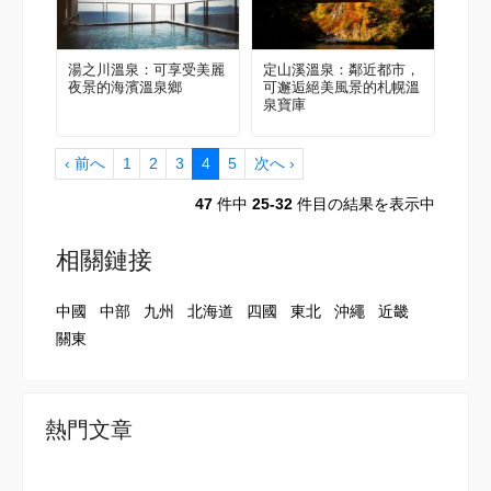
湯之川溫泉：可享受美麗
定山溪溫泉：鄰近都市，
夜景的海濱溫泉鄉
可邂逅絕美風景的札幌溫
泉寶庫
‹ 前へ
1
2
3
4
5
次へ ›
47
件中
25-32
件目の結果を表示中
相關鏈接
中國
中部
九州
北海道
四國
東北
沖繩
近畿
關東
熱門文章