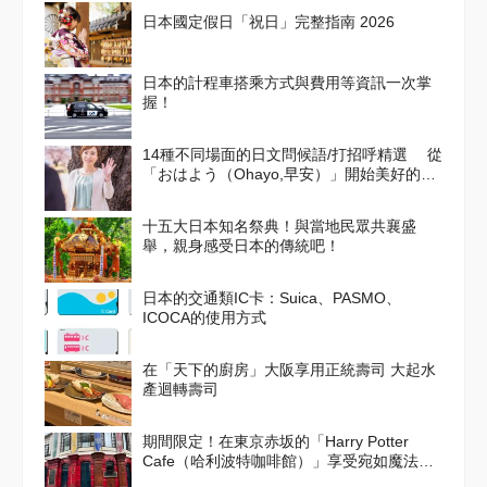
日本國定假日「祝日」完整指南 2026
日本的計程車搭乘方式與費用等資訊一次掌
握！
14種不同場面的日文問候語/打招呼精選 從
「おはよう（Ohayo,早安）」開始美好的一
天吧！
十五大日本知名祭典！與當地民眾共襄盛
舉，親身感受日本的傳統吧！
日本的交通類IC卡：Suica、PASMO、
ICOCA的使用方式
在「天下的廚房」大阪享用正統壽司 大起水
產迴轉壽司
期間限定！在東京赤坂的「Harry Potter
Cafe（哈利波特咖啡館）」享受宛如魔法般
的體驗！詳盡介紹菜單與氣氛