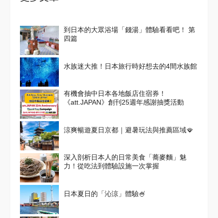
到日本的大眾浴場「錢湯」體驗看看吧！ 第
四篇
水族迷大推！日本旅行時好想去的4間水族館
有機會抽中日本各地飯店住宿券！
《att.JAPAN》創刊25週年感謝抽獎活動
涼爽暢遊夏日京都｜避暑玩法與推薦區域🪭
深入剖析日本人的日常美食「蕎麥麵」魅
力！從吃法到體驗設施一次掌握
日本夏日的「沁涼」體驗🍧