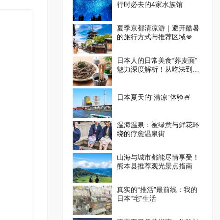
行时必去的4家水族馆
夏季京都清凉游｜避开酷暑
的旅行方式与推荐区域🪭
日本人的日常美食“荞麦面”
魅力深度解析！从吃法到体
验设施一篇掌握
日本夏天的“清凉”体验🍧
温海温泉：被绿意与鲜花环
绕的疗愈温泉街
山海与城市都能尽情享受！
熊本县推荐观光景点指南
真实的“推活”最前线：我的
日本“宅”生活