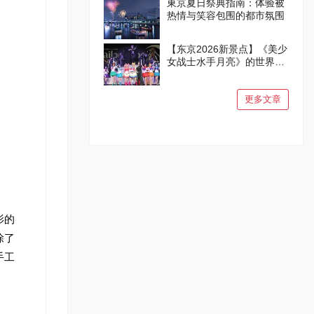
東京夏日祭典指南：体验被
热情与笑容包围的都市氛围
【东京2026新景点】《美少
女战士水手月亮》的世界在
品川诞生！
更多文章
影的
除了
手工