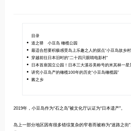
目录
道之驿 小豆岛 橄榄公园
最适合想要积极感受岛上乐趣之人的据点“小豆岛故乡村
穿越前往日本旧时的“二十四只眼睛电影村”
日本首座国立公园！日本三大溪谷美称号的米其林一星景
讲究小豆岛产的橄榄100年的历史“小豆岛橄榄园”
酱之乡
2019年，小豆岛作为“石之岛”被文化厅认证为“日本遗产”。
岛上一部分地区因有很多错综复杂的窄巷而被称为“迷路之街