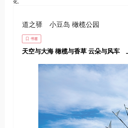
化。
道之驿 小豆岛 橄榄公园
书签
天空与大海 橄榄与香草 云朵与风车