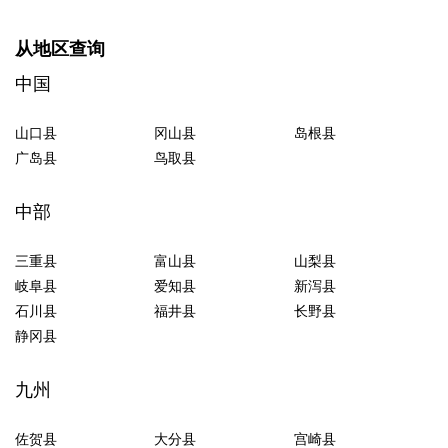
从地区查询
中国
山口县
冈山县
岛根县
广岛县
鸟取县
中部
三重县
富山县
山梨县
岐阜县
爱知县
新泻县
石川县
福井县
长野县
静冈县
九州
佐贺县
大分县
宫崎县