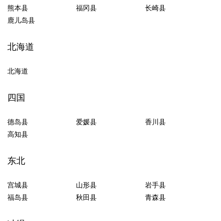
熊本县
福冈县
长崎县
鹿儿岛县
北海道
北海道
四国
德岛县
爱媛县
香川县
高知县
东北
宫城县
山形县
岩手县
福岛县
秋田县
青森县