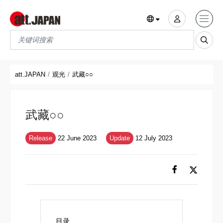
Translations title cont
*
att.JAPAN
观光
武藏○○
武藏○○
Release
22 June 2023
Update
12 July 2023
目录