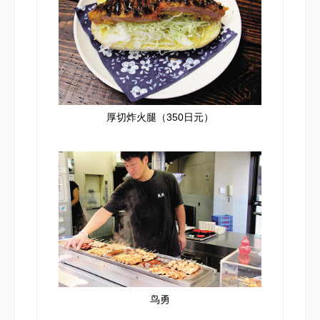
厚切炸火腿（350日元）
鸟勇