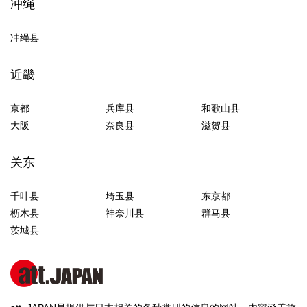
冲绳
冲绳县
近畿
京都
兵库县
和歌山县
大阪
奈良县
滋贺县
关东
千叶县
埼玉县
东京都
枥木县
神奈川县
群马县
茨城县