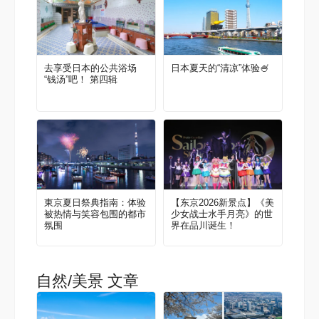
去享受日本的公共浴场
日本夏天的“清凉”体验🍧
“钱汤”吧！ 第四辑
東京夏日祭典指南：体验
【东京2026新景点】《美
被热情与笑容包围的都市
少女战士水手月亮》的世
氛围
界在品川诞生！
自然/美景 文章