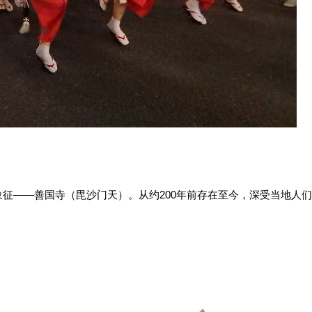
征——善国寺（毘沙门天）。从约200年前存在至今，深受当地人