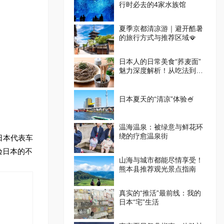
行时必去的4家水族馆
夏季京都清凉游｜避开酷暑
的旅行方式与推荐区域🪭
日本人的日常美食“荞麦面”
魅力深度解析！从吃法到体
验设施一篇掌握
日本夏天的“清凉”体验🍧
温海温泉：被绿意与鲜花环
绕的疗愈温泉街
日本代表车
验日本的不
山海与城市都能尽情享受！
熊本县推荐观光景点指南
真实的“推活”最前线：我的
日本“宅”生活