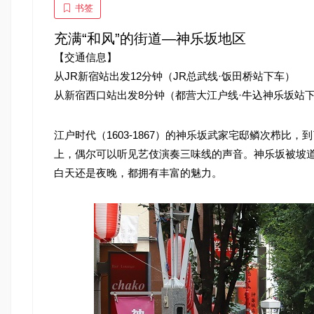
书签
充满“和风”的街道—神乐坂地区
【交通信息】
从JR新宿站出发12分钟（JR总武线·饭田桥站下车）
从新宿西口站出发8分钟（都营大江户线·牛込神乐坂站
江户时代（1603-1867）的神乐坂武家宅邸鳞次栉
上，偶尔可以听见艺伎演奏三味线的声音。神乐坂被坡
白天还是夜晚，都拥有丰富的魅力。