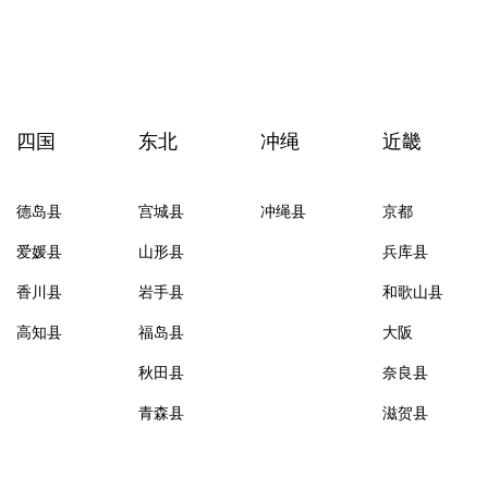
四国
东北
冲绳
近畿
德岛县
宫城县
冲绳县
京都
爱媛县
山形县
兵库县
香川县
岩手县
和歌山县
高知县
福岛县
大阪
秋田县
奈良县
青森县
滋贺县