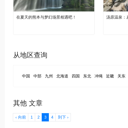
在夏天的熊本与梦幻场景相遇吧！
汤原温泉：
从地区查询
中国
中部
九州
北海道
四国
东北
冲绳
近畿
关东
其他 文章
‹ 向前
1
2
3
4
到下 ›