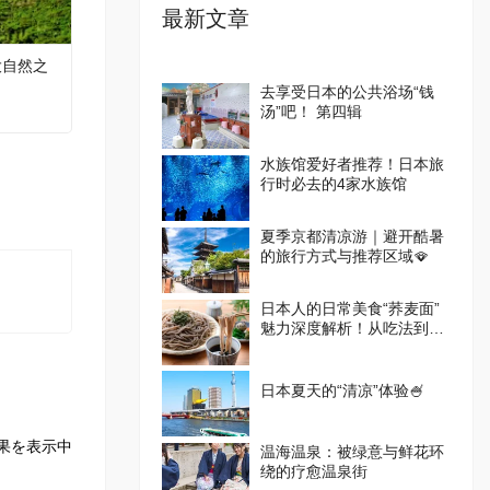
最新文章
大自然之
去享受日本的公共浴场“钱
汤”吧！ 第四辑
水族馆爱好者推荐！日本旅
行时必去的4家水族馆
夏季京都清凉游｜避开酷暑
的旅行方式与推荐区域🪭
日本人的日常美食“荞麦面”
魅力深度解析！从吃法到体
验设施一篇掌握
日本夏天的“清凉”体验🍧
果を表示中
温海温泉：被绿意与鲜花环
绕的疗愈温泉街