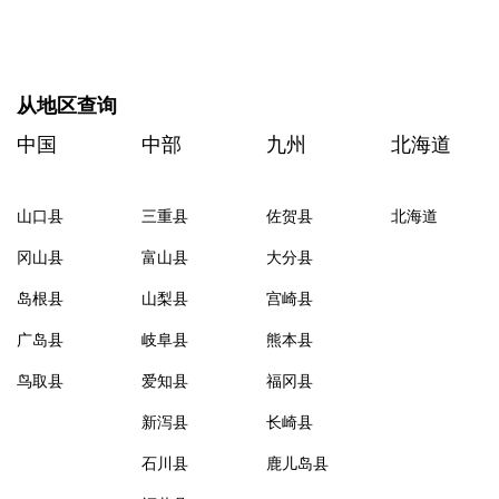
从地区查询
中国
中部
九州
北海道
山口县
三重县
佐贺县
北海道
冈山县
富山县
大分县
岛根县
山梨县
宫崎县
广岛县
岐阜县
熊本县
鸟取县
爱知县
福冈县
新泻县
长崎县
石川县
鹿儿岛县