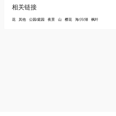
相关链接
花
其他
公园/庭园
夜景
山
樱花
海/川/湖
枫叶