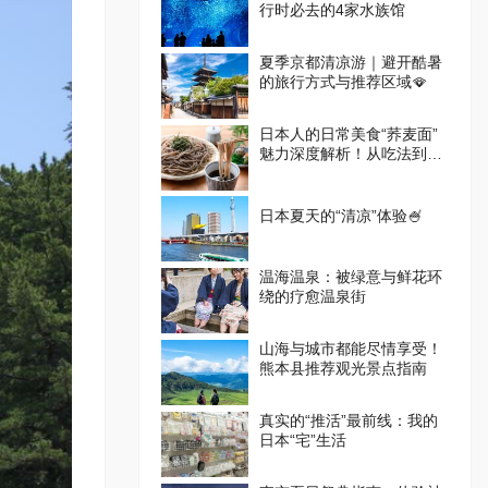
行时必去的4家水族馆
夏季京都清凉游｜避开酷暑
的旅行方式与推荐区域🪭
日本人的日常美食“荞麦面”
魅力深度解析！从吃法到体
验设施一篇掌握
日本夏天的“清凉”体验🍧
温海温泉：被绿意与鲜花环
绕的疗愈温泉街
山海与城市都能尽情享受！
熊本县推荐观光景点指南
真实的“推活”最前线：我的
日本“宅”生活