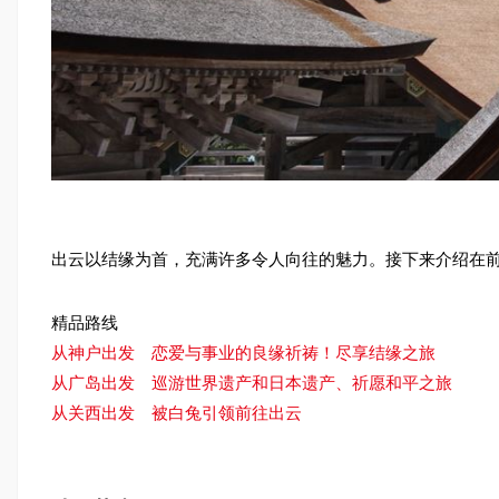
出云以结缘为首，充满许多令人向往的魅力。接下来介绍在前
精品路线
从神户出发 恋爱与事业的良缘祈祷！尽享结缘之旅
从广岛出发 巡游世界遗产和日本遗产、祈愿和平之旅
从关西出发 被白兔引领前往出云