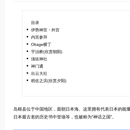
目录
伊势神宫・外宫
内宫参拜
Okage横丁
宇治桥(欣赏朝阳)
须佐神社
神门通
出云大社
稻佐之滨(欣赏夕阳)
岛根县位于中国地区，面朝日本海。这里拥有代表日本的能
日本最古老的历史书中登场等，也被称为“神话之国”。