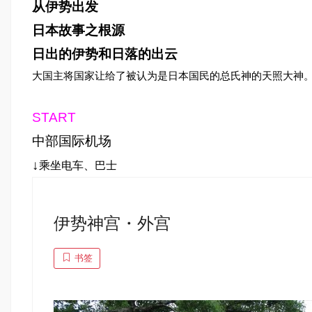
从伊势出发
日本故事之根源
日出的伊势和日落的出云
大国主将国家让给了被认为是日本国民的总氏神的天照大神
START
中部国际机场
↓
乘坐电车、巴士
伊势神宫・外宫
书签