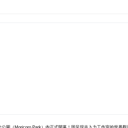
園（Moricoro Park）內正式開幕！因呈現吉卜力工作室的世界