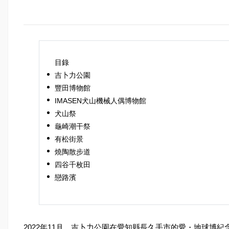
目錄
吉卜力公園
豐田博物館
IMASEN犬山機械人偶博物館
犬山祭
龜崎潮干祭
有松街景
燒陶散步道
四谷千枚田
戀路濱
2022年11月，吉卜力公園在愛知縣長久手市的愛・地球博紀念公