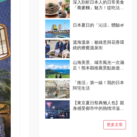
深入剖析日本人的日常美食
「蕎麥麵」魅力！從吃法到
體驗設施一次掌握
日本夏日的「沁涼」體驗🍧
溫海溫泉：被綠意與花香環
繞的療癒溫泉街
山海美景、城市風光一次滿
足！熊本縣推薦景點旅遊指
南
「推活」第一線！我的日本
阿宅生活
【東京夏日祭典懶人包】親
身感受都市中的熱情洋溢與
燦爛笑容吧！
更多文章