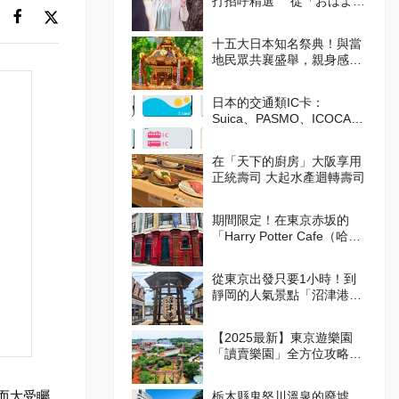
打招呼精選 從「おはよう
（Ohayo,早安）」開始美好
的一天吧！
十五大日本知名祭典！與當
地民眾共襄盛舉，親身感受
日本的傳統吧！
日本的交通類IC卡：
Suica、PASMO、ICOCA的
使用方式
在「天下的廚房」大阪享用
正統壽司 大起水產迴轉壽司
期間限定！在東京赤坂的
「Harry Potter Cafe（哈利
波特咖啡館）」享受宛如魔
法般的體驗！詳盡介紹菜單
從東京出發只要1小時！到
與氣氛
靜岡的人氣景點「沼津港」
吃美食！
【2025最新】東京遊樂園
「讀賣樂園」全方位攻略！
從遊樂設施到季節限定活
動，盡情享受吧！
觀而大受矚
栃木縣鬼怒川溫泉的廢墟