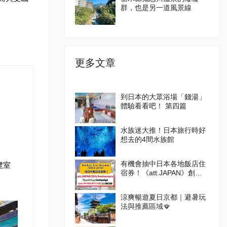
群，也是另一道風景線
更多文章
到日本的大眾浴場「錢湯」
體驗看看吧！ 第四篇
水族迷大推！日本旅行時好
想去的4間水族館
有機會抽中日本各地飯店住
覽室
宿券！《att.JAPAN》創刊
25週年感謝抽獎活動
涼爽暢遊夏日京都｜避暑玩
法與推薦區域🪭