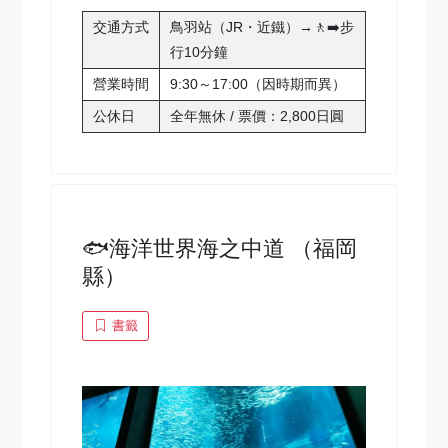
交通方式
鳥羽站（JR・近鐵）→🚶‍➡️步
行10分鐘
營業時間
9:30～17:00（因時期而異）
公休日
全年無休 / 票價：2,800日圓
🐟海洋世界海之中道 （福岡
縣）
書籤