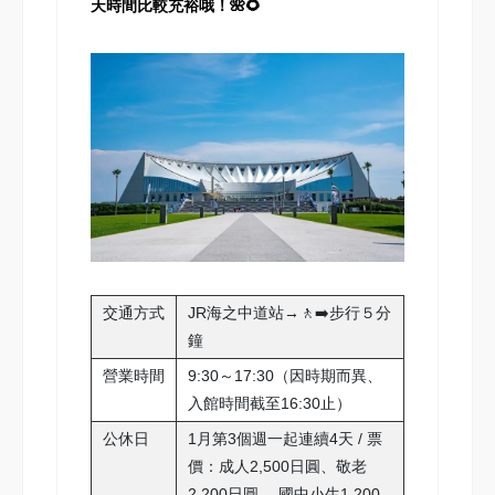
天時間比較充裕哦！🌺🌻
交通方式
JR海之中道站→🚶‍➡️步行５分
鐘
營業時間
9:30～17:30（因時期而異、
入館時間截至16:30止）
公休日
1月第3個週一起連續4天 / 票
價：成人2,500日圓、敬老
2,200日圓、 國中小生1,200