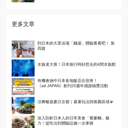
更多文章
到日本的大眾浴場「錢湯」體驗看看吧！ 第
四篇
水族迷大推！日本旅行時好想去的4間水族館
有機會抽中日本各地飯店住宿券！
《att.JAPAN》創刊25週年感謝抽獎活動
涼爽暢遊夏日京都｜避暑玩法與推薦區域🪭
深入剖析日本人的日常美食「蕎麥麵」魅
力！從吃法到體驗設施一次掌握