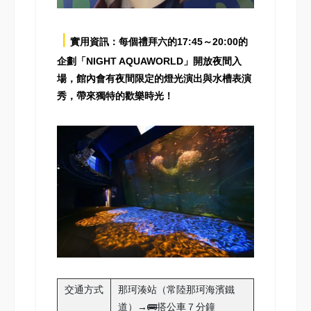
┃
實用資訊：每個禮拜六的17:45～20:00的
企劃「NIGHT AQUAWORLD」開放夜間入
場，館內會有夜間限定的燈光演出與水槽表演
秀，帶來獨特的歡樂時光！
交通方式
那珂湊站（常陸那珂海濱鐵
道）→🚌搭公車７分鐘