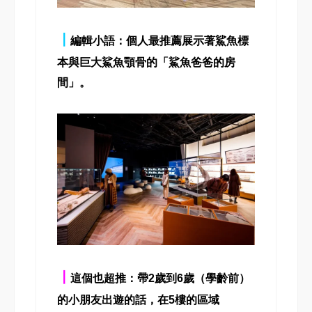
┃
編輯小語：個人最推薦展示著鯊魚標
本與巨大鯊魚顎骨的「鯊魚爸爸的房
間」。
┃
這個也超推：帶2歲到6歲（學齡前）
的小朋友出遊的話，在5樓的區域