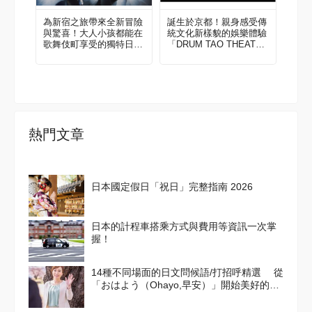
為新宿之旅帶來全新冒險
誕生於京都！親身感受傳
與驚喜！大人小孩都能在
統文化新樣貌的娛樂體驗
歌舞伎町享受的獨特日本
「DRUM TAO THEATER
文化體驗
KYOTO」
熱門文章
日本國定假日「祝日」完整指南 2026
日本的計程車搭乘方式與費用等資訊一次掌
握！
14種不同場面的日文問候語/打招呼精選 從
「おはよう（Ohayo,早安）」開始美好的一
天吧！