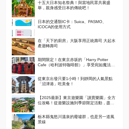
十五大日本知名祭典！與當地民眾共襄盛
舉，親身感受日本的傳統吧！
日本的交通類IC卡：Suica、PASMO、
ICOCA的使用方式
在「天下的廚房」大阪享用正統壽司 大起水
產迴轉壽司
期間限定！在東京赤坂的「Harry Potter
Cafe（哈利波特咖啡館）」享受宛如魔法般
的體驗！詳盡介紹菜單與氣氛
從東京出發只要1小時！到靜岡的人氣景點
「沼津港」吃美食！
【2025最新】東京遊樂園「讀賣樂園」全方
位攻略！從遊樂設施到季節限定活動，盡情
享受吧！
栃木縣鬼怒川溫泉的廢墟群，也是另一道風
景線