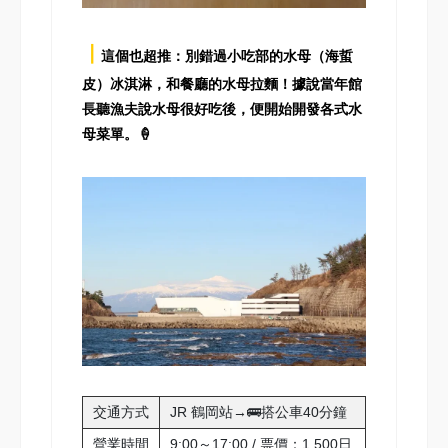
┃
這個也超推：別錯過小吃部的水母（海蜇
皮）冰淇淋，和餐廳的水母拉麵！據說當年館
長聽漁夫說水母很好吃後，便開始開發各式水
母菜單。🍦
交通方式
JR 鶴岡站→🚌搭公車40分鐘
營業時間
9:00～17:00 / 票價：1,500日