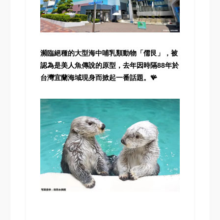
瀕臨絕種的大型海中哺乳類動物「儒艮」，被
認為是美人魚傳說的原型，去年因時隔88年於
台灣宜蘭海域現身而掀起一番話題。🪸