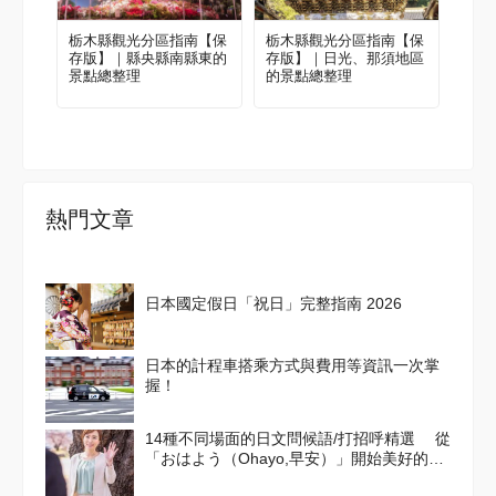
栃木縣觀光分區指南【保
栃木縣觀光分區指南【保
存版】｜縣央縣南縣東的
存版】｜日光、那須地區
景點總整理
的景點總整理
熱門文章
日本國定假日「祝日」完整指南 2026
日本的計程車搭乘方式與費用等資訊一次掌
握！
14種不同場面的日文問候語/打招呼精選 從
「おはよう（Ohayo,早安）」開始美好的一
天吧！