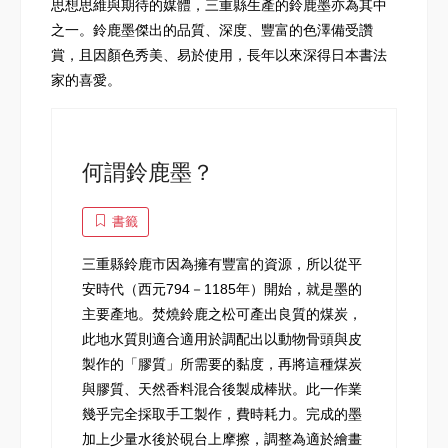
思想思維與期待的媒體，三重縣生產的鈴鹿墨亦為其中
之一。鈴鹿墨傑出的品質、深度、豐富的色澤備受讚
賞，且因顏色秀美、易於使用，長年以來深得日本書法
家的喜愛。
何謂鈴鹿墨？
書籤
三重縣鈴鹿市因為擁有豐富的資源，所以從平
安時代（西元794－1185年）開始，就是墨的
主要產地。焚燒鈴鹿之松可產出良質的煤炭，
此地水質則適合適用於調配出以動物骨頭與皮
製作的「膠質」所需要的黏度，再將這種煤炭
與膠質、天然香料混合後製成棒狀。此一作業
幾乎完全採取手工製作，費時耗力。完成的墨
加上少量水後於硯台上摩擦，調整為適於繪畫