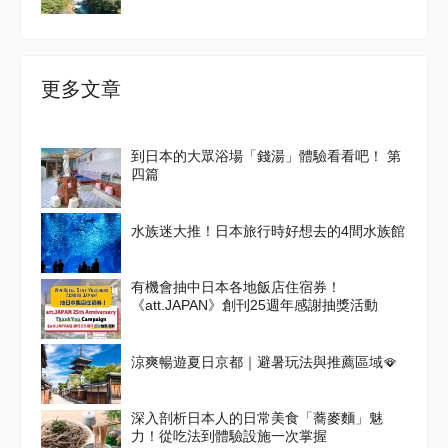
更多文章
到日本的大眾浴場「錢湯」體驗看看吧！ 第
四篇
水族迷大推！日本旅行時好想去的4間水族館
有機會抽中日本各地飯店住宿券！
《att.JAPAN》創刊25週年感謝抽獎活動
涼爽暢遊夏日京都｜避暑玩法與推薦區域🪭
深入剖析日本人的日常美食「蕎麥麵」魅
力！從吃法到體驗設施一次掌握