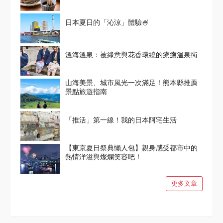
日本夏日的「沁涼」體驗🍧
溫海溫泉：被綠意與花香環繞的療癒溫泉街
山海美景、城市風光一次滿足！熊本縣推薦
景點旅遊指南
「推活」第一線！我的日本阿宅生活
【東京夏日祭典懶人包】親身感受都市中的
熱情洋溢與燦爛笑容吧！
更多文章