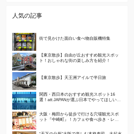
人気の記事
街で見かけた面白い食べ物自販機特集
【東京散歩】自由が丘おすすめ観光スポッ
ト！おしゃれな街の楽しみ方を紹介！
【東京散歩】天王洲アイルで半日旅
関西・西日本のおすすめ観光スポット16
選！att.JAPANが選ぶ日本でやってほしいこ
と100選 Vol. 4
大阪・梅田から徒歩で行ける穴場観光スポ
ット『中崎町』！カフェや食べ歩き・レト
ロかわいい街並みを散策しよう
“天下の台所”大阪で楽しむ本格寿司 大起水