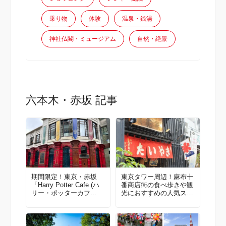
乗り物
体験
温泉・銭湯
神社仏閣・ミュージアム
自然・絶景
六本木・赤坂 記事
期間限定！東京・赤坂
東京タワー周辺！麻布十
「Harry Potter Cafe (ハ
番商店街の食べ歩きや観
リー・ポッターカフ
光におすすめの人気スポ
ェ)」でまるで魔法のよ
ット！
うな体験！メニューや雰
囲気を詳しく紹介