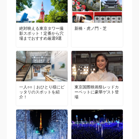
絶対映える東京タワー撮
新橋・虎ノ門・芝
影スポット！定番から穴
場までおすすめ厳選9選
一人○○｜おひとり様にピ
東京国際映画祭レッドカ
ッタリのスポットを紹
ーペットに豪華ゲスト登
介！
場