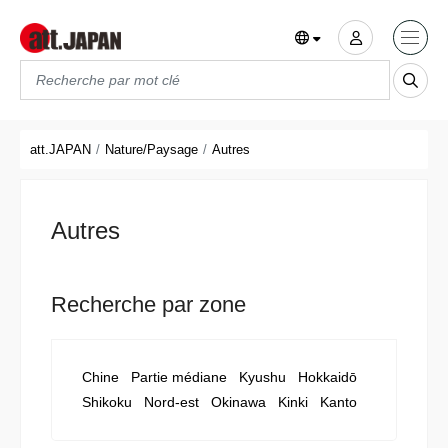
Translations title cont
*
att.JAPAN
Nature/Paysage
Autres
Autres
Recherche par zone
Chine
Partie médiane
Kyushu
Hokkaidō
Shikoku
Nord-est
Okinawa
Kinki
Kanto