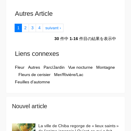
Autres Article
1
2
3
4
suivant ›
30
件中
1-16
件目の結果を表示中
Liens connexes
Fleur
Autres
Parc/Jardin
Vue nocturne
Montagne
Fleurs de cerisier
Mer/Rivière/Lac
Feuilles d'automne
Nouvel article
La ville de Chiba regorge de « lieux saints »