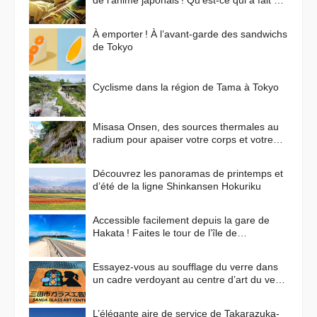
de l’anime japonais ! Qu'est-ce qui a fait de
cette ville un lieu de prédilection pour les
animes ?
À emporter ! À l’avant-garde des sandwichs
de Tokyo
Cyclisme dans la région de Tama à Tokyo
Misasa Onsen, des sources thermales au
radium pour apaiser votre corps et votre
esprit
Découvrez les panoramas de printemps et
d’été de la ligne Shinkansen Hokuriku
Accessible facilement depuis la gare de
Hakata ! Faites le tour de l’île de
Shikanoshima en vélo
Essayez-vous au soufflage du verre dans
un cadre verdoyant au centre d’art du verre
de Sanda !
L’élégante aire de service de Takarazuka-