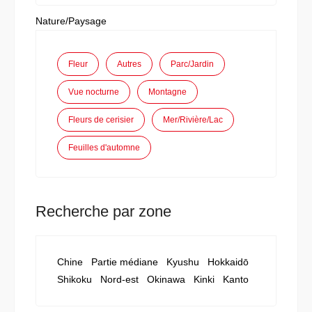
Nature/Paysage
Fleur
Autres
Parc/Jardin
Vue nocturne
Montagne
Fleurs de cerisier
Mer/Rivière/Lac
Feuilles d'automne
Recherche par zone
Chine
Partie médiane
Kyushu
Hokkaidō
Shikoku
Nord-est
Okinawa
Kinki
Kanto