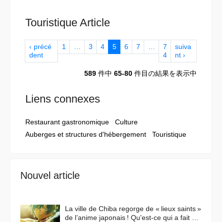
Touristique Article
‹ précé
1
…
3
4
5
6
7
…
7
suiva
dent
4
nt ›
589
件中
65-80
件目の結果を表示中
Liens connexes
Restaurant gastronomique
Culture
Auberges et structures d'hébergement
Touristique
Nouvel article
La ville de Chiba regorge de « lieux saints »
de l’anime japonais ! Qu'est-ce qui a fait de