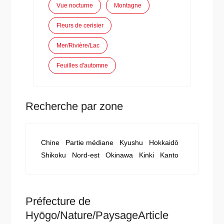
Vue nocturne
Montagne
Fleurs de cerisier
Mer/Rivière/Lac
Feuilles d'automne
Recherche par zone
Chine
Partie médiane
Kyushu
Hokkaidō
Shikoku
Nord-est
Okinawa
Kinki
Kanto
Préfecture de
Hyōgo/Nature/PaysageArticle