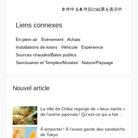
0
件中
1-8
件目の結果を表示中
Liens connexes
En plein air
Événement
Achats
Installations de loisirs
Véhicule
Expérience
Sources chaudes/Bains publics
Sanctuaires et Temples/Musées
Nature/Paysage
Nouvel article
La ville de Chiba regorge de « lieux saints »
de l’anime japonais ! Qu'est-ce qui a fait de
cette ville un lieu de prédilection pour les
animes ?
À emporter ! À l’avant-garde des sandwichs
de Tokyo