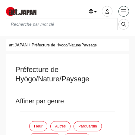
Translations title cont
*
att.JAPAN
Préfecture de Hyōgo/Nature/Paysage
Préfecture de
Hyōgo/Nature/Paysage
Affiner par genre
Fleur
Autres
Parc/Jardin