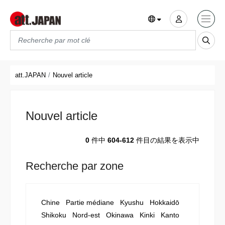
Translations title cont
*
att.JAPAN
Nouvel article
Nouvel article
0
件中
604-612
件目の結果を表示中
Recherche par zone
Chine
Partie médiane
Kyushu
Hokkaidō
Shikoku
Nord-est
Okinawa
Kinki
Kanto