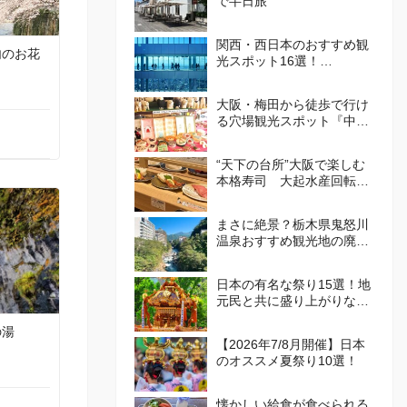
で半日旅
関西・西日本のおすすめ観
内のお花
光スポット16選！
att.JAPANが選ぶ日本でや
ってほしいこと100選 Vol.
大阪・梅田から徒歩で行け
4
る穴場観光スポット『中崎
町』！カフェや食べ歩き・
レトロかわいい街並みを散
“天下の台所”大阪で楽しむ
策しよう
本格寿司 大起水産回転寿
司
まさに絶景？栃木県鬼怒川
温泉おすすめ観光地の廃墟
群が話題
日本の有名な祭り15選！地
元民と共に盛り上がりなが
ら、日本の伝統を体感しよ
の湯
う！
【2026年7/8月開催】日本
のオススメ夏祭り10選！
懐かしい給食が食べられる