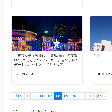
「東京シティ競馬(大井競馬場)」で“夜遊
立川
び”しませんか？イルミネーションが輝く
デートスポットとしても大人気！
16 JUN 2023
16 JUN 2023
‹ 前へ
1
…
66
67
68
69
70
…
91
次へ ›