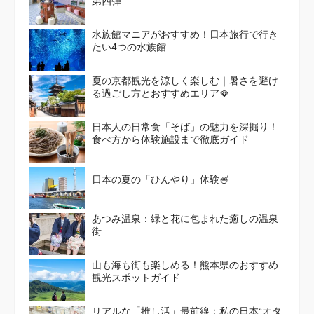
第四弾
水族館マニアがおすすめ！日本旅行で行き
たい4つの水族館
夏の京都観光を涼しく楽しむ｜暑さを避け
る過ごし方とおすすめエリア🪭
日本人の日常食「そば」の魅力を深掘り！
食べ方から体験施設まで徹底ガイド
日本の夏の「ひんやり」体験🍧
あつみ温泉：緑と花に包まれた癒しの温泉
街
山も海も街も楽しめる！熊本県のおすすめ
観光スポットガイド
リアルな「推し活」最前線：私の日本“オタ