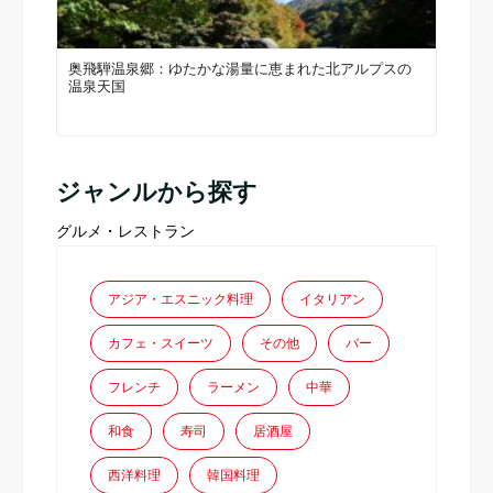
奥飛騨温泉郷：ゆたかな湯量に恵まれた北アルプスの
温泉天国
ジャンルから探す
グルメ・レストラン
アジア・エスニック料理
イタリアン
カフェ・スイーツ
その他
バー
フレンチ
ラーメン
中華
和食
寿司
居酒屋
西洋料理
韓国料理