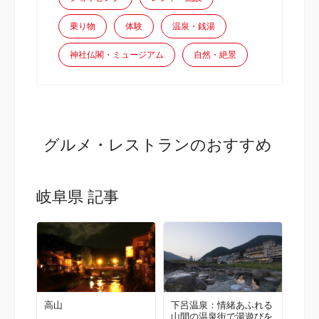
乗り物
体験
温泉・銭湯
神社仏閣・ミュージアム
自然・絶景
グルメ・レストランのおすすめ
岐阜県 記事
高山
下呂温泉：情緒あふれる
山間の温泉街で湯遊びを