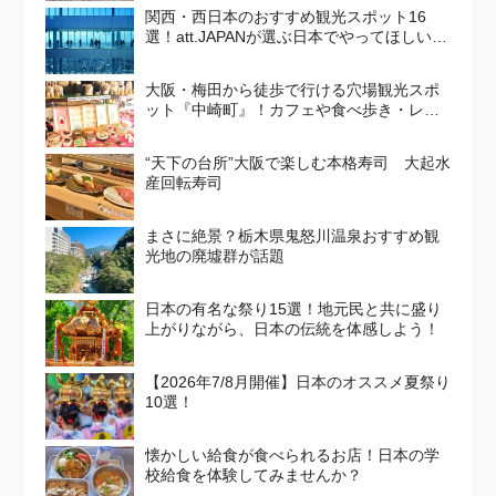
関西・西日本のおすすめ観光スポット16
選！att.JAPANが選ぶ日本でやってほしいこ
と100選 Vol. 4
大阪・梅田から徒歩で行ける穴場観光スポ
ット『中崎町』！カフェや食べ歩き・レト
ロかわいい街並みを散策しよう
“天下の台所”大阪で楽しむ本格寿司 大起水
産回転寿司
まさに絶景？栃木県鬼怒川温泉おすすめ観
光地の廃墟群が話題
日本の有名な祭り15選！地元民と共に盛り
上がりながら、日本の伝統を体感しよう！
【2026年7/8月開催】日本のオススメ夏祭り
10選！
懐かしい給食が食べられるお店！日本の学
校給食を体験してみませんか？