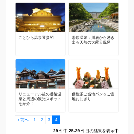
ことひら温泉琴参閣
湯原温泉：川底から湧き
出る天然の大露天風呂
リニューアル後の道後温
個性派ご当地パン＆ご当
泉と周辺の観光スポット
地おにぎり
を紹介！
‹ 前へ
1
2
3
4
29
件中
25-29
件目の結果を表示中