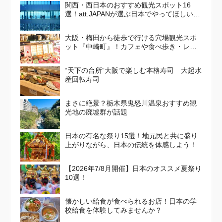
関西・西日本のおすすめ観光スポット16
選！att.JAPANが選ぶ日本でやってほしいこ
と100選 Vol. 4
大阪・梅田から徒歩で行ける穴場観光スポ
ット『中崎町』！カフェや食べ歩き・レト
ロかわいい街並みを散策しよう
“天下の台所”大阪で楽しむ本格寿司 大起水
産回転寿司
まさに絶景？栃木県鬼怒川温泉おすすめ観
光地の廃墟群が話題
日本の有名な祭り15選！地元民と共に盛り
上がりながら、日本の伝統を体感しよう！
【2026年7/8月開催】日本のオススメ夏祭り
10選！
懐かしい給食が食べられるお店！日本の学
校給食を体験してみませんか？