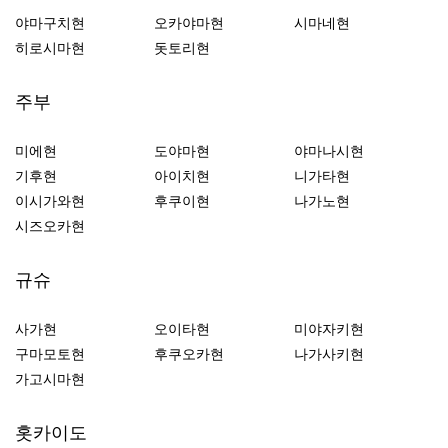
야마구치현
오카야마현
시마네현
히로시마현
돗토리현
주부
미에현
도야마현
야마나시현
기후현
아이치현
니가타현
이시가와현
후쿠이현
나가노현
시즈오카현
규슈
사가현
오이타현
미야자키현
구마모토현
후쿠오카현
나가사키현
가고시마현
홋카이도