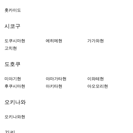
홋카이도
시코구
도쿠시마현
에히메현
가가와현
고치현
도호쿠
미야기현
야마가타현
이와테현
후쿠시마현
아키타현
아오모리현
오키나와
오키나와현
긴키