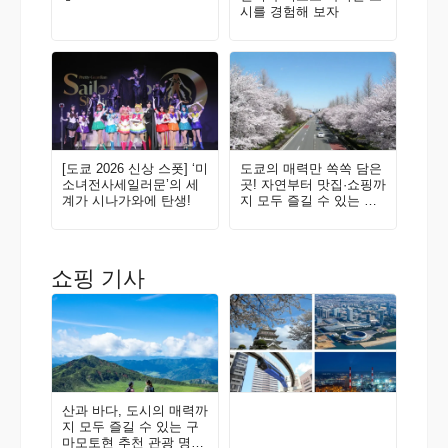
시를 경험해 보자
[도쿄 2026 신상 스폿] ‘미
도쿄의 매력만 쏙쏙 담은
소녀전사세일러문’의 세
곳! 자연부터 맛집·쇼핑까
계가 시나가와에 탄생!
지 모두 즐길 수 있는 구
니타치·다치카와에 와보
지 않을래요? 현지인이
추천하는 지역 가이드
쇼핑 기사
산과 바다, 도시의 매력까
지 모두 즐길 수 있는 구
마모토현 추천 관광 명소