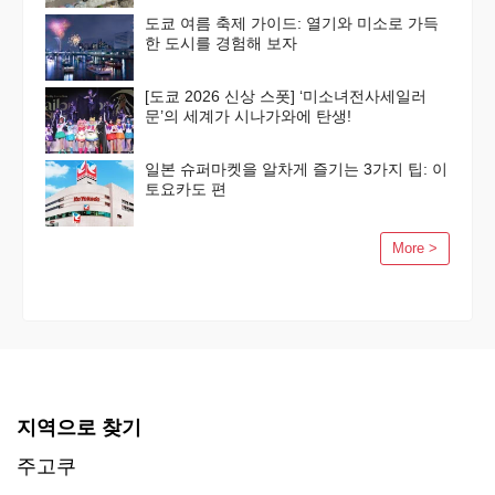
도쿄 여름 축제 가이드: 열기와 미소로 가득
한 도시를 경험해 보자
[도쿄 2026 신상 스폿] ‘미소녀전사세일러
문’의 세계가 시나가와에 탄생!
일본 슈퍼마켓을 알차게 즐기는 3가지 팁: 이
토요카도 편
More >
지역으로 찾기
주고쿠