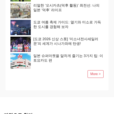
리얼한 ‘오시카츠(덕후 활동)’ 최전선: 나의
일본 ‘덕후’ 라이프
도쿄 여름 축제 가이드: 열기와 미소로 가득
한 도시를 경험해 보자
[도쿄 2026 신상 스폿] ‘미소녀전사세일러
문’의 세계가 시나가와에 탄생!
일본 슈퍼마켓을 알차게 즐기는 3가지 팁: 이
토요카도 편
More >