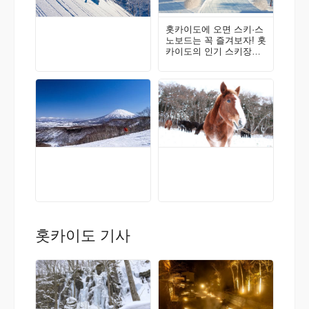
홋카이도에 오면 스키·스
노보드는 꼭 즐겨보자! 홋
카이도의 인기 스키장을
소개한다! 삿포로 국제 스
키장
홋카이도 기사