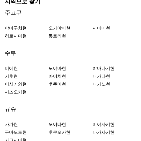
지역으로 찾기
주고쿠
야마구치현
오카야마현
시마네현
히로시마현
돗토리현
주부
미에현
도야마현
야마나시현
기후현
아이치현
니가타현
이시가와현
후쿠이현
나가노현
시즈오카현
규슈
사가현
오이타현
미야자키현
구마모토현
후쿠오카현
나가사키현
가고시마현