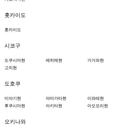
홋카이도
홋카이도
시코구
도쿠시마현
에히메현
가가와현
고치현
도호쿠
미야기현
야마가타현
이와테현
후쿠시마현
아키타현
아오모리현
오키나와