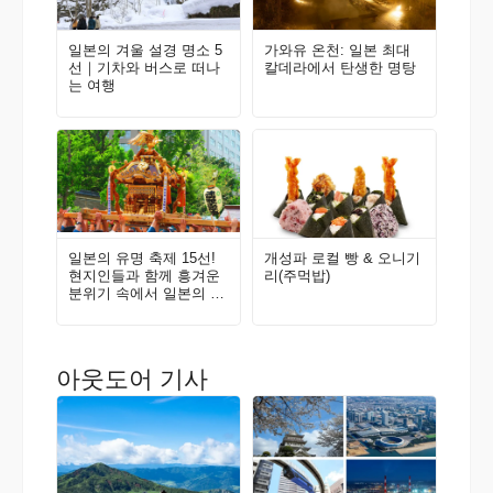
일본의 겨울 설경 명소 5
가와유 온천: 일본 최대
선｜기차와 버스로 떠나
칼데라에서 탄생한 명탕
는 여행
일본의 유명 축제 15선!
개성파 로컬 빵 & 오니기
현지인들과 함께 흥겨운
리(주먹밥)
분위기 속에서 일본의 전
통을 체험해 보자!
아웃도어 기사