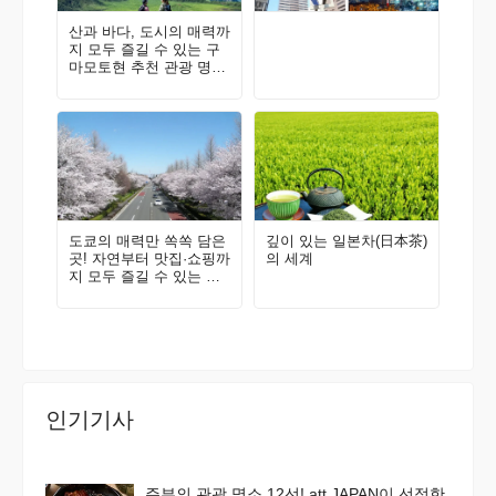
산과 바다, 도시의 매력까
지 모두 즐길 수 있는 구
마모토현 추천 관광 명소
가이드
도쿄의 매력만 쏙쏙 담은
깊이 있는 일본차(日本茶)
곳! 자연부터 맛집·쇼핑까
의 세계
지 모두 즐길 수 있는 구
니타치·다치카와에 와보
지 않을래요? 현지인이
추천하는 지역 가이드
인기기사
주부의 관광 명소 12선! att.JAPAN이 선정한