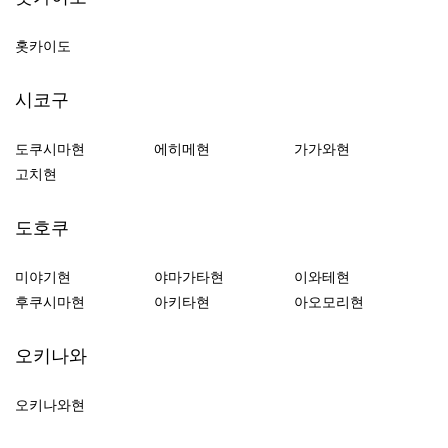
홋카이도
시코구
도쿠시마현
에히메현
가가와현
고치현
도호쿠
미야기현
야마가타현
이와테현
후쿠시마현
아키타현
아오모리현
오키나와
오키나와현