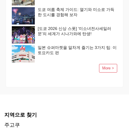
도쿄 여름 축제 가이드: 열기와 미소로 가득
한 도시를 경험해 보자
[도쿄 2026 신상 스폿] ‘미소녀전사세일러
문’의 세계가 시나가와에 탄생!
일본 슈퍼마켓을 알차게 즐기는 3가지 팁: 이
토요카도 편
More >
지역으로 찾기
주고쿠