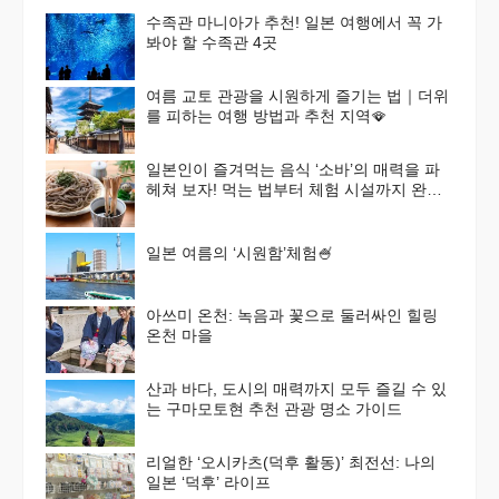
수족관 마니아가 추천! 일본 여행에서 꼭 가
봐야 할 수족관 4곳
여름 교토 관광을 시원하게 즐기는 법｜더위
를 피하는 여행 방법과 추천 지역🪭
일본인이 즐겨먹는 음식 ‘소바’의 매력을 파
헤쳐 보자! 먹는 법부터 체험 시설까지 완벽
가이드
일본 여름의 ‘시원함’체험🍧
아쓰미 온천: 녹음과 꽃으로 둘러싸인 힐링
온천 마을
산과 바다, 도시의 매력까지 모두 즐길 수 있
는 구마모토현 추천 관광 명소 가이드
리얼한 ‘오시카츠(덕후 활동)’ 최전선: 나의
일본 ‘덕후’ 라이프