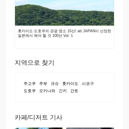
홋카이도·도호쿠의 관광 명소 15선! att.JAPAN이 선정한
일본에서 해야 할 것 100선 Vol. 1
지역으로 찾기
주고쿠
주부
규슈
홋카이도
시코구
도호쿠
오키나와
긴키
간토
카페/디저트 기사