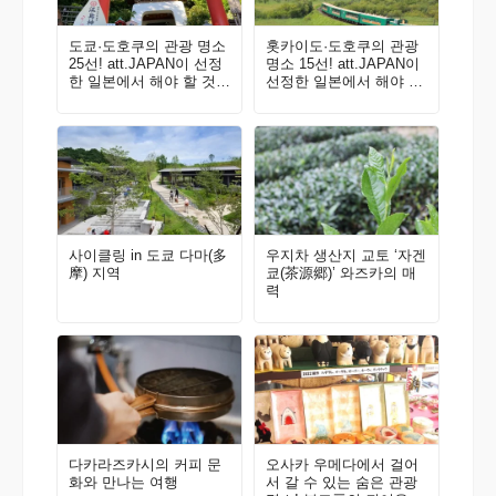
도쿄·도호쿠의 관광 명소
홋카이도·도호쿠의 관광
25선! att.JAPAN이 선정
명소 15선! att.JAPAN이
한 일본에서 해야 할 것 1
선정한 일본에서 해야 할
00선 Vol. 2
것 100선 Vol. 1
사이클링 in 도쿄 다마(多
우지차 생산지 교토 ‘자겐
摩) 지역
쿄(茶源郷)’ 와즈카의 매
력
다카라즈카시의 커피 문
오사카 우메다에서 걸어
화와 만나는 여행
서 갈 수 있는 숨은 관광