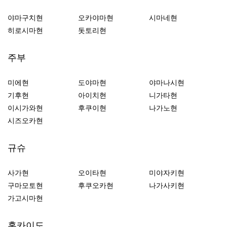
야마구치현
오카야마현
시마네현
히로시마현
돗토리현
주부
미에현
도야마현
야마나시현
기후현
아이치현
니가타현
이시가와현
후쿠이현
나가노현
시즈오카현
규슈
사가현
오이타현
미야자키현
구마모토현
후쿠오카현
나가사키현
가고시마현
홋카이도