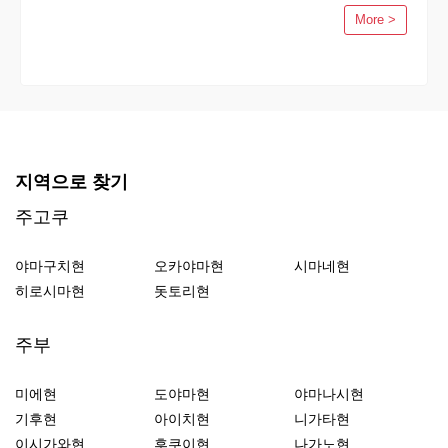
More >
지역으로 찾기
주고쿠
야마구치현
오카야마현
시마네현
히로시마현
돗토리현
주부
미에현
도야마현
야마나시현
기후현
아이치현
니가타현
이시가와현
후쿠이현
나가노현