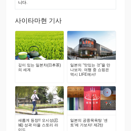
니다.
사이타마현 기사
깊이 있는 일본차(日本茶)
일본의 “맛있는 것”을 만
의 세계
나보자. 여행 중 쇼핑은
역시 LIFE에서!
새롭게 등장!! 오시성(忍
일본의 공중목욕탕 ‘센
城) 성곽 마을 스토리 라
토’에 가보자! 제2탄
이드