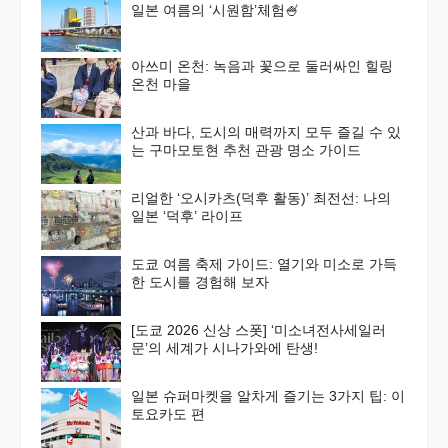
일본 여름의 ‘시원함’체험🍧
아쓰미 온천: 녹음과 꽃으로 둘러싸인 힐링
온천 마을
산과 바다, 도시의 매력까지 모두 즐길 수 있
는 구마모토현 추천 관광 명소 가이드
리얼한 ‘오시카츠(덕후 활동)’ 최전선: 나의
일본 ‘덕후’ 라이프
도쿄 여름 축제 가이드: 열기와 미소로 가득
한 도시를 경험해 보자
[도쿄 2026 신상 스폿] ‘미소녀전사세일러
문’의 세계가 시나가와에 탄생!
일본 슈퍼마켓을 알차게 즐기는 3가지 팁: 이
토요카도 편