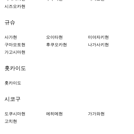
시즈오카현
규슈
사가현
오이타현
미야자키현
구마모토현
후쿠오카현
나가사키현
가고시마현
홋카이도
홋카이도
시코구
도쿠시마현
에히메현
가가와현
고치현