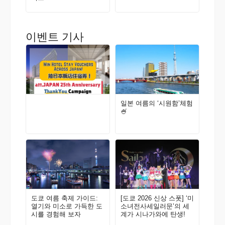
이벤트 기사
일본 여름의 ‘시원함’체험
🍧
도쿄 여름 축제 가이드:
[도쿄 2026 신상 스폿] ‘미
열기와 미소로 가득한 도
소녀전사세일러문’의 세
시를 경험해 보자
계가 시나가와에 탄생!