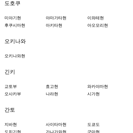
도호쿠
미야기현
야마가타현
이와테현
후쿠시마현
아키타현
아오모리현
오키나와
오키나와현
긴키
교토부
효고현
와카야마현
오사카부
나라현
시가현
간토
지바현
사이타마현
도쿄도
도치기현
가나가와현
군마현