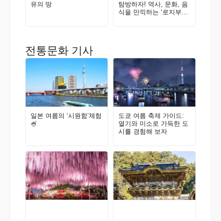
유의 땅
탐방하자! 역사, 문화, 음
식을 만끽하는 ‘로지부라
나라마치・키타마치 202
5’ 리포트
전통문화 기사
일본 여름의 ‘시원함’체험
도쿄 여름 축제 가이드:
🍧
열기와 미소로 가득한 도
시를 경험해 보자