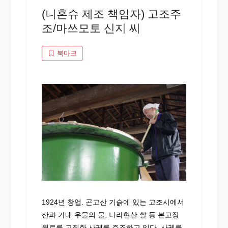
(니혼슈 제조 책임자) 고조주
조/마쓰모토 신지 씨
북마크
1924년 창업. 곤고산 기슭에 있는 고조시에서
산과 가내 우물의 물, 나라현산 쌀 등 본고장
원료를 고집한 사케를 주조하고 있다. 사케를