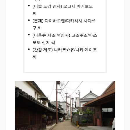
(미술 도검 연사) 오코시 아키토모
씨
(분재) 다이하쿠엔/다카하시 사다쓰
구 씨
(니혼슈 제조 책임자) 고조주조/마쓰
모토 신지 씨
(간장 제조) 나카코쇼유/나카 게이조
씨