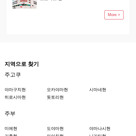
More >
지역으로 찾기
주고쿠
야마구치현
오카야마현
시마네현
히로시마현
돗토리현
주부
미에현
도야마현
야마나시현
기후현
아이치현
니가타현