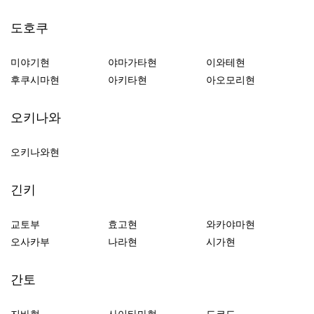
도호쿠
미야기현
야마가타현
이와테현
후쿠시마현
아키타현
아오모리현
오키나와
오키나와현
긴키
교토부
효고현
와카야마현
오사카부
나라현
시가현
간토
지바현
사이타마현
도쿄도