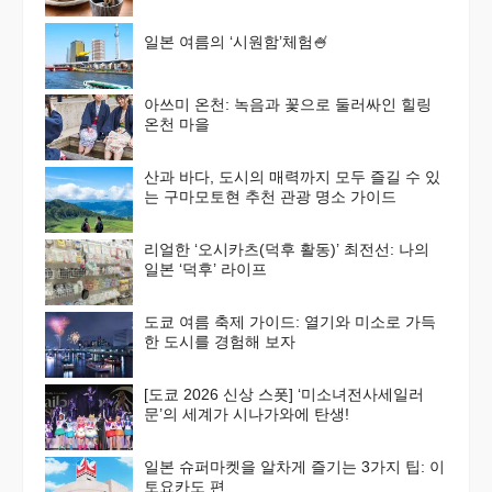
일본 여름의 ‘시원함’체험🍧
아쓰미 온천: 녹음과 꽃으로 둘러싸인 힐링
온천 마을
산과 바다, 도시의 매력까지 모두 즐길 수 있
는 구마모토현 추천 관광 명소 가이드
리얼한 ‘오시카츠(덕후 활동)’ 최전선: 나의
일본 ‘덕후’ 라이프
도쿄 여름 축제 가이드: 열기와 미소로 가득
한 도시를 경험해 보자
[도쿄 2026 신상 스폿] ‘미소녀전사세일러
문’의 세계가 시나가와에 탄생!
일본 슈퍼마켓을 알차게 즐기는 3가지 팁: 이
토요카도 편