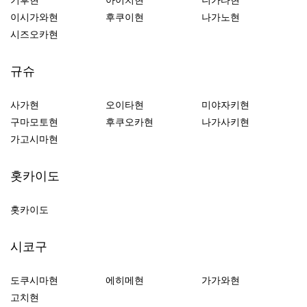
이시가와현
후쿠이현
나가노현
시즈오카현
규슈
사가현
오이타현
미야자키현
구마모토현
후쿠오카현
나가사키현
가고시마현
홋카이도
홋카이도
시코구
도쿠시마현
에히메현
가가와현
고치현