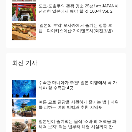
도쿄·도호쿠의 관광 명소 25선! att.JAPAN이
선정한 일본에서 해야 할 것 100선 Vol. 2
'일본의 부엌' 오사카에서 즐기는 정통 초
밥 다이키스이산 가이텐즈시(회전초밥)
최신 기사
수족관 마니아가 추천! 일본 여행에서 꼭 가
봐야 할 수족관 4곳
여름 교토 관광을 시원하게 즐기는 법｜더위
를 피하는 여행 방법과 추천 지역🪭
일본인이 즐겨먹는 음식 ‘소바’의 매력을 파
헤쳐 보자! 먹는 법부터 체험 시설까지 완벽
가이드