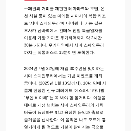
스페인의 거리를 재현한 테마파크와 호텔, 온
천 시설 등이 있는 미에현 시마시의 복합 리조
트 ‘시마 스페인무라’에 다녀왔다! 가는 길은
오사카 난바역에서 긴테쓰 전철 특급열차를
이용해 가장 가까운 우가타역까지 약 2시간
30분 거리다. 우가타역에서 시마 스페인무라
까지는 직통버스로 13분이면 도착한다.
2024년 4월 22일에 개업 30주년을 맞이하는
시마 스페인무라에서는 기념 이벤트를 개최
중이다. (2025년 1월 13일까지). 10년 만에 새
롭게 단장한 신규 퍼레이드 ‘에스파냐 카니발
“부엔 비아헤”’는 꼭 봐야 할 볼거리다. 여행을
테마로 개성 넘치는 시마 스페인무라의 캐릭
터들이 등장하면 밝고 웅장한 음악과 춤으로
즐거움을 선사한다. 이 음악은 나도 모르게 흥
얼거리게 될 정도로 기분이 밝아지는 곡으로