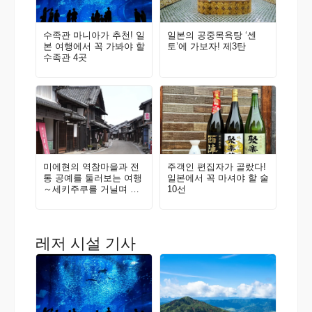
수족관 마니아가 추천! 일
일본의 공중목욕탕 ‘센
본 여행에서 꼭 가봐야 할
토’에 가보자! 제3탄
수족관 4곳
미에현의 역참마을과 전
주객인 편집자가 골랐다!
통 공예를 둘러보는 여행
일본에서 꼭 마셔야 할 술
～세키주쿠를 거닐며 이
10선
가야키를 접하다～
레저 시설 기사