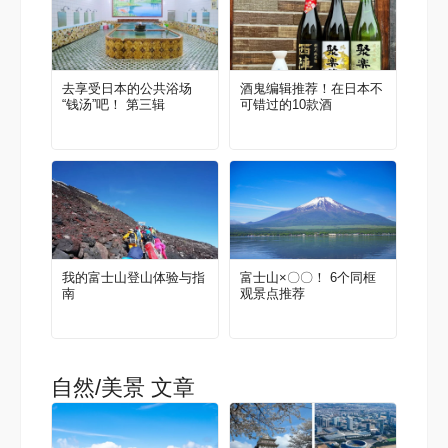
去享受日本的公共浴场
酒鬼编辑推荐！在日本不
“钱汤”吧！ 第三辑
可错过的10款酒
我的富士山登山体验与指
富士山×〇〇！ 6个同框
南
观景点推荐
自然/美景 文章