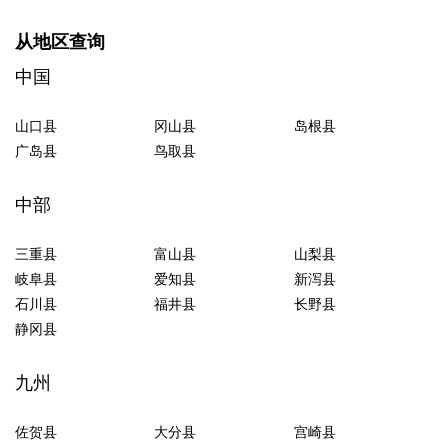
从地区查询
中国
山口县
冈山县
岛根县
广岛县
鸟取县
中部
三重县
富山县
山梨县
岐阜县
爱知县
新泻县
石川县
福井县
长野县
静冈县
九州
佐贺县
大分县
宫崎县