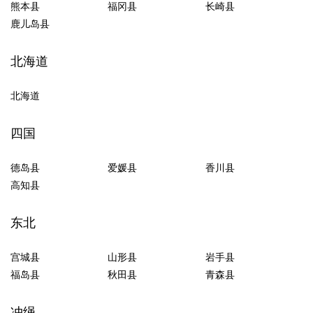
熊本县
福冈县
长崎县
鹿儿岛县
北海道
北海道
四国
德岛县
爱媛县
香川县
高知县
东北
宫城县
山形县
岩手县
福岛县
秋田县
青森县
冲绳