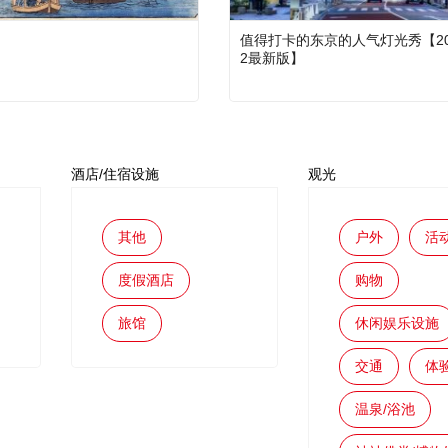
值得打卡的东京的人气灯光秀【202
2最新版】
酒店/住宿设施
观光
其他
户外
活
度假酒店
购物
旅馆
休闲娱乐设施
交通
体
温泉/浴池