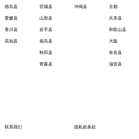
德岛县
宫城县
冲绳县
京都
爱媛县
山形县
兵库县
香川县
岩手县
和歌山县
高知县
福岛县
大阪
秋田县
奈良县
青森县
滋贺县
联系我们
隐私权条款