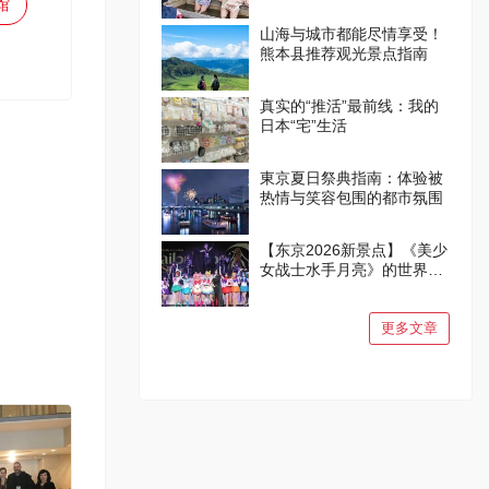
馆
山海与城市都能尽情享受！
熊本县推荐观光景点指南
真实的“推活”最前线：我的
日本“宅”生活
東京夏日祭典指南：体验被
热情与笑容包围的都市氛围
【东京2026新景点】《美少
女战士水手月亮》的世界在
品川诞生！
更多文章