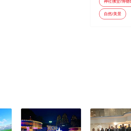
神社佛堂/博物
自然/美景