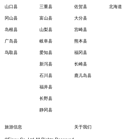
山口县
三重县
佐贺县
北海道
冈山县
富山县
大分县
岛根县
山梨县
宫崎县
广岛县
岐阜县
熊本县
鸟取县
爱知县
福冈县
新泻县
长崎县
石川县
鹿儿岛县
福井县
长野县
静冈县
旅游信息
关于我们