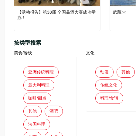
【活动报告】第38届 全国品酒大赛成功举
武藏○○
办！
按类型搜索
美食/餐饮
文化
亚洲传统料理
动漫
其他
意大利料理
传统文化
咖啡/甜点
料理/食谱
其他
酒吧
法国料理