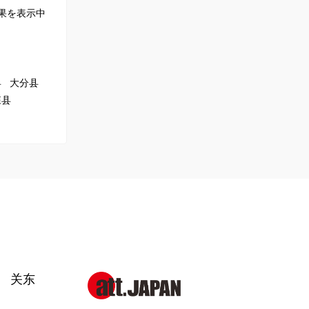
果を表示中
县
大分县
森县
关东