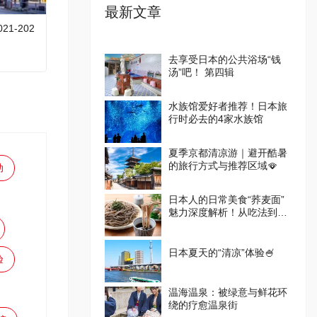
最新文章
1-202
去享受日本的公共浴场“钱
汤”吧！ 第四辑
水族馆爱好者推荐！日本旅
行时必去的4家水族馆
夏季京都清凉游｜避开酷暑
的旅行方式与推荐区域🪭
动
日本人的日常美食“荞麦面”
魅力深度解析！从吃法到体
验设施一篇掌握
日本夏天的“清凉”体验🍧
验
温海温泉：被绿意与鲜花环
绕的疗愈温泉街