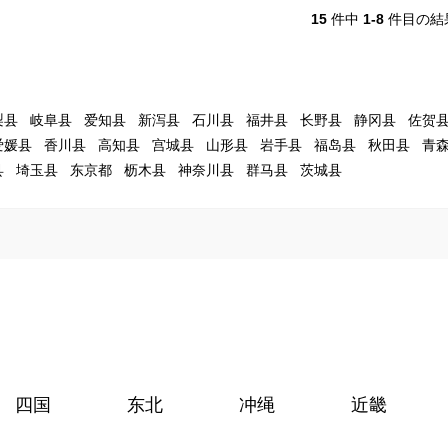
15
件中
1-8
件目の結
梨县
岐阜县
爱知县
新泻县
石川县
福井县
长野县
静冈县
佐贺
爱媛县
香川县
高知县
宫城县
山形县
岩手县
福岛县
秋田县
青
县
埼玉县
东京都
枥木县
神奈川县
群马县
茨城县
四国
东北
冲绳
近畿