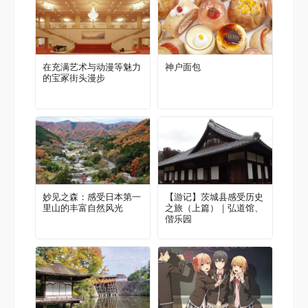
在充满艺术与动漫等魅力
神户面包
的宝冢街头漫步
妙见之森：感受日本第一
【游记】茨城县感受历史
里山的丰富自然风光
之旅（上篇）｜弘道馆、
偕乐园