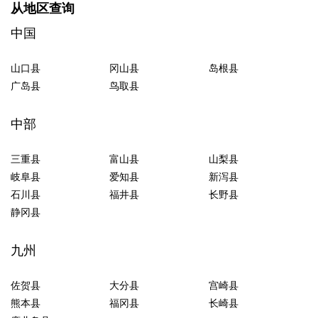
从地区查询
中国
山口县
冈山县
岛根县
广岛县
鸟取县
中部
三重县
富山县
山梨县
岐阜县
爱知县
新泻县
石川县
福井县
长野县
静冈县
九州
佐贺县
大分县
宫崎县
熊本县
福冈县
长崎县