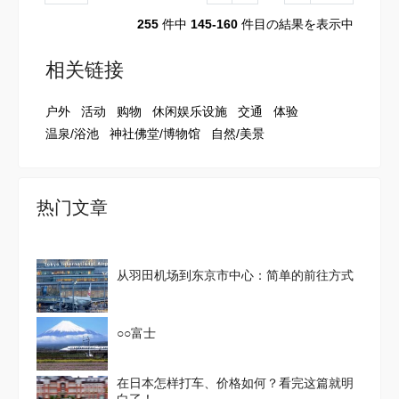
255
件中
145-160
件目の結果を表示中
相关链接
户外
活动
购物
休闲娱乐设施
交通
体验
温泉/浴池
神社佛堂/博物馆
自然/美景
热门文章
从羽田机场到东京市中心：简单的前往方式
○○富士
在日本怎样打车、价格如何？看完这篇就明