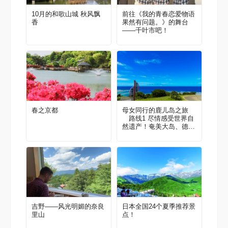
10月的和歌山城 秋风飘
前往《我的青春恋爱物语
香
果然有问题。》的舞台
——千叶市吧！
春之京都
母女同行的鹿儿岛之旅
路线1 尽情感受世界自
然遗产！奄美大岛、德之
岛4天之旅
吉野——风光明媚的奈良
日本全国24个夏季推荐景
里山
点！