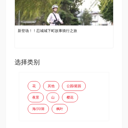
新登场！！忍城城下町故事骑行之旅
选择类别
花
其他
公园/庭园
夜景
山
樱花
海/川/湖
枫叶