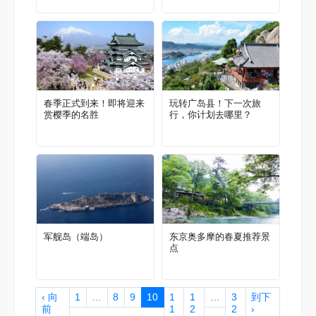
春季正式到来！即将迎来
玩转广岛县！下一次旅
赏樱季的名胜
行，你计划去哪里？
军舰岛（端岛）
东京奥多摩的春夏推荐景
点
‹ 向
1
…
8
9
10
1
1
…
3
到下
前
1
2
2
›