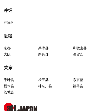
冲绳
冲绳县
近畿
京都
兵库县
和歌山县
大阪
奈良县
滋贺县
关东
千叶县
埼玉县
东京都
枥木县
神奈川县
群马县
茨城县