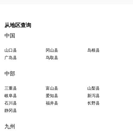
从地区查询
中国
山口县
冈山县
岛根县
广岛县
鸟取县
中部
三重县
富山县
山梨县
岐阜县
爱知县
新泻县
石川县
福井县
长野县
静冈县
九州