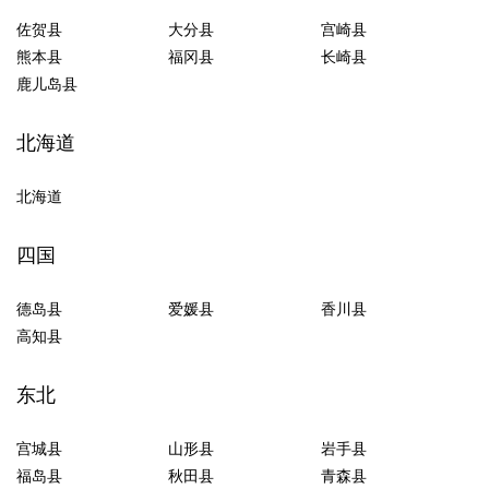
佐贺县
大分县
宫崎县
熊本县
福冈县
长崎县
鹿儿岛县
北海道
北海道
四国
德岛县
爱媛县
香川县
高知县
东北
宫城县
山形县
岩手县
福岛县
秋田县
青森县