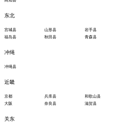
高知县
东北
宫城县
山形县
岩手县
福岛县
秋田县
青森县
冲绳
冲绳县
近畿
京都
兵库县
和歌山县
大阪
奈良县
滋贺县
关东