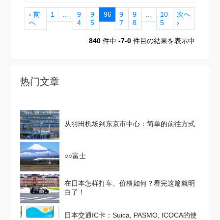
‹ 前
1
…
9
9
96
9
9
…
10
次へ
へ
4
5
7
8
5
›
840
件中
-7-0
件目の結果を表示中
热门文章
从羽田机场到东京市中心：简单的前往方式
○○富士
在日本怎样打车、价格如何？看完这篇就明
白了！
日本交通IC卡：Suica, PASMO, ICOCA的使