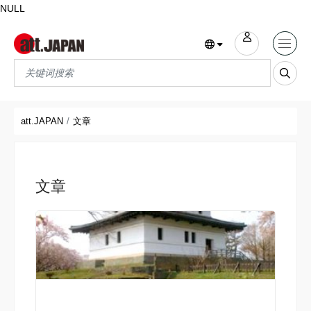
NULL
Translations title cont
*
att.JAPAN
文章
文章