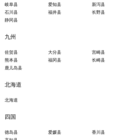
岐阜县
爱知县
新泻县
石川县
福井县
长野县
静冈县
九州
佐贺县
大分县
宫崎县
熊本县
福冈县
长崎县
鹿儿岛县
北海道
北海道
四国
德岛县
爱媛县
香川县