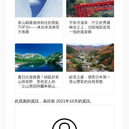
富山縣最值得前往的景點
宇奈月溫泉：佇立於秀麗
TOP10——來自米其林官
峽谷之上，北陸地區首屈
方推薦
一指的溫泉鄉
夏日出遊推薦！綿延於富
妙見之森：感受日本第一
山與長野、景色宜人的
里山豐富的自然景觀
「立山黑部阿爾卑斯山脈
路線」
此頁面的資訊，為目前 2021年10月的資訊。