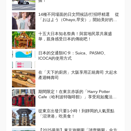
握！
14種不同場面的日文問候語/打招呼精選 從
「おはよう（Ohayo,早安）」開始美好的一
天吧！
十五大日本知名祭典！與當地民眾共襄盛
舉，親身感受日本的傳統吧！
日本的交通類IC卡：Suica、PASMO、
ICOCA的使用方式
在「天下的廚房」大阪享用正統壽司 大起水
產迴轉壽司
期間限定！在東京赤坂的「Harry Potter
Cafe（哈利波特咖啡館）」享受宛如魔法般
的體驗！詳盡介紹菜單與氣氛
從東京出發只要1小時！到靜岡的人氣景點
「沼津港」吃美食！
【2025最新】東京遊樂園「讀賣樂園」全方