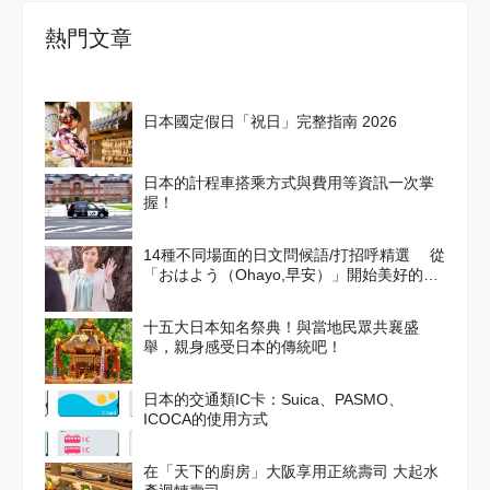
熱門文章
日本國定假日「祝日」完整指南 2026
日本的計程車搭乘方式與費用等資訊一次掌
握！
14種不同場面的日文問候語/打招呼精選 從
「おはよう（Ohayo,早安）」開始美好的一
天吧！
十五大日本知名祭典！與當地民眾共襄盛
舉，親身感受日本的傳統吧！
日本的交通類IC卡：Suica、PASMO、
ICOCA的使用方式
在「天下的廚房」大阪享用正統壽司 大起水