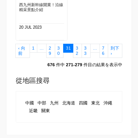
西九州新幹線開業！沿線
精采景點介紹
20 JUL 2023
‹ 向
1
…
2
3
31
3
3
…
7
到下
前
9
0
2
3
6
›
676
件中
271-279
件目の結果を表示中
從地區搜尋
中國
中部
九州
北海道
四國
東北
沖繩
近畿
關東