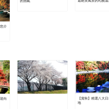
逅絕美風景的札幌溫
的熱氣
您介
【賞秋】精選八大日
迎向
地