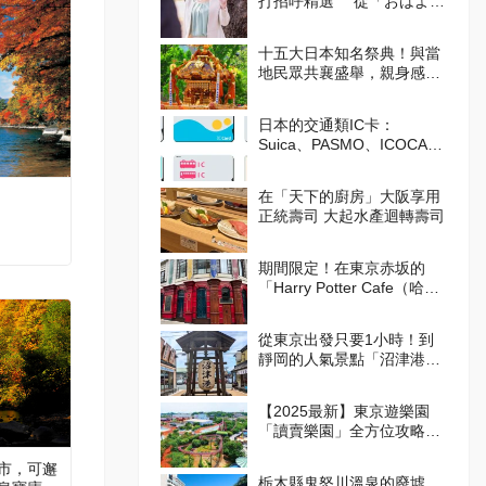
打招呼精選 從「おはよう
（Ohayo,早安）」開始美好
的一天吧！
十五大日本知名祭典！與當
地民眾共襄盛舉，親身感受
日本的傳統吧！
日本的交通類IC卡：
Suica、PASMO、ICOCA的
使用方式
在「天下的廚房」大阪享用
正統壽司 大起水產迴轉壽司
期間限定！在東京赤坂的
「Harry Potter Cafe（哈利
波特咖啡館）」享受宛如魔
法般的體驗！詳盡介紹菜單
從東京出發只要1小時！到
與氣氛
靜岡的人氣景點「沼津港」
吃美食！
【2025最新】東京遊樂園
「讀賣樂園」全方位攻略！
從遊樂設施到季節限定活
市，可邂
動，盡情享受吧！
栃木縣鬼怒川溫泉的廢墟