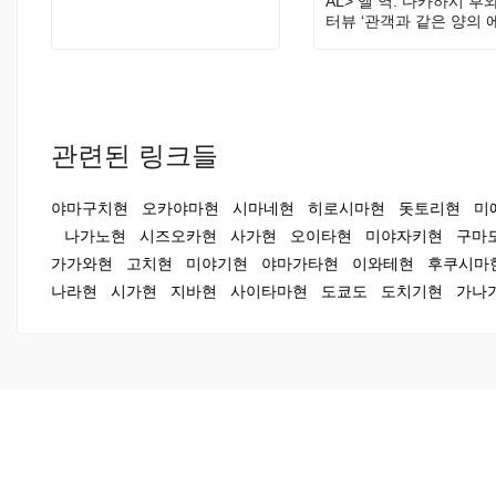
AL> 엘 역: 다카하시 후
터뷰 ‘관객과 같은 양의 
지를 돌려주고 싶어요!’
관련된 링크들
야마구치현
오카야마현
시마네현
히로시마현
돗토리현
미
나가노현
시즈오카현
사가현
오이타현
미야자키현
구마
가가와현
고치현
미야기현
야마가타현
이와테현
후쿠시마
나라현
시가현
지바현
사이타마현
도쿄도
도치기현
가나