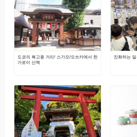
도쿄의 복고풍 거리! 스가모/오쓰카에서 한
진화하는 일
가로이 산책