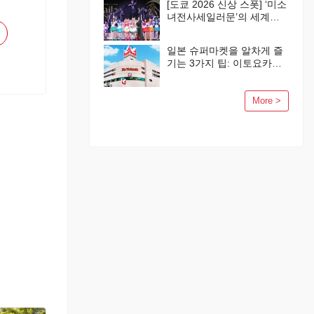
[도쿄 2026 신상 스폿] ‘미소
녀전사세일러문’의 세계가
시나가와에 탄생!
일본 슈퍼마켓을 알차게 즐
기는 3가지 팁: 이토요카도
편
More >