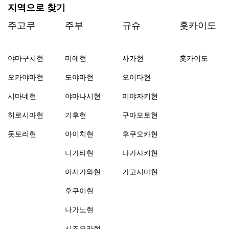
지역으로 찾기
주고쿠
주부
규슈
홋카이도
야마구치현
미에현
사가현
홋카이도
오카야마현
도야마현
오이타현
시마네현
야마나시현
미야자키현
히로시마현
기후현
구마모토현
돗토리현
아이치현
후쿠오카현
니가타현
나가사키현
이시가와현
가고시마현
후쿠이현
나가노현
시즈오카현