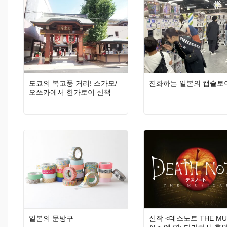
도쿄의 복고풍 거리! 스가모/
진화하는 일본의 캡슐토
오쓰카에서 한가로이 산책
일본의 문방구
신작 <데스노트 THE MU