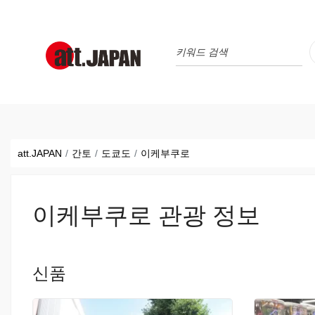
Translations title cont
*
att.JAPAN
간토
도쿄도
이케부쿠로
이케부쿠로 관광 정보
신품