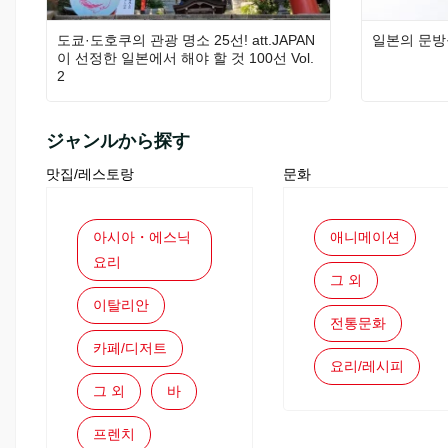
도쿄·도호쿠의 관광 명소 25선! att.JAPAN
일본의 문방
이 선정한 일본에서 해야 할 것 100선 Vol.
2
ジャンルから探す
맛집/레스토랑
문화
아시아・에스닉
애니메이션
요리
그 외
이탈리안
전통문화
카페/디저트
요리/레시피
그 외
바
프렌치