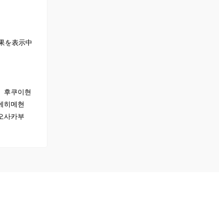
果を表示中
후쿠이현
에히메현
오사카부