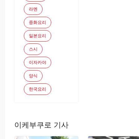
라멘
중화요리
일본요리
스시
이자카야
양식
한국요리
이케부쿠로 기사