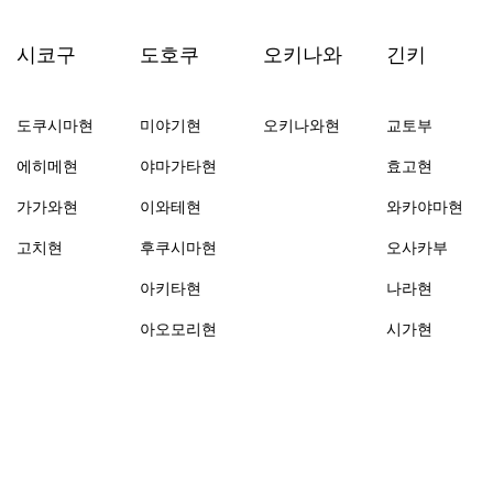
시코구
도호쿠
오키나와
긴키
도쿠시마현
미야기현
오키나와현
교토부
에히메현
야마가타현
효고현
가가와현
이와테현
와카야마현
고치현
후쿠시마현
오사카부
아키타현
나라현
아오모리현
시가현