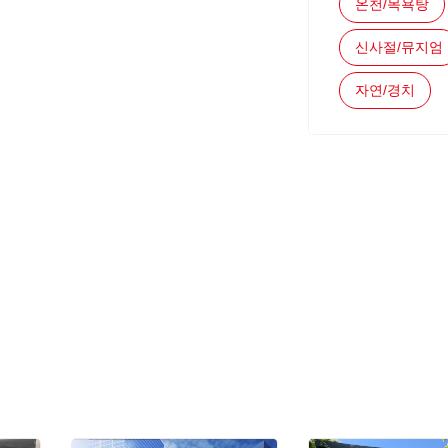
온천/목욕탕
신사절/뮤지엄
자연/경치