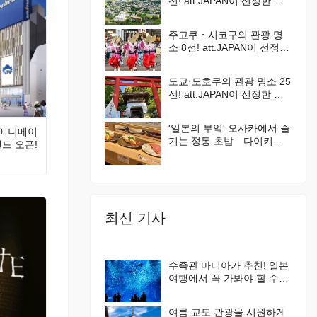
선! att.JAPAN이 선정한 일
본에서 해야 할 것 100선
Vol. 6
주고쿠・시코구의 관광 명
소 8선! att.JAPAN이 선정한
일본에서 해야 할 것 100선
Vol. 5
도쿄·도호쿠의 관광 명소 25
선! att.JAPAN이 선정한 일
본에서 해야 할 것 100선
Vol. 2
'일본의 부엌' 오사카에서 즐
‘애니메이
기는 정통 초밥 다이키스
랜드 오픈!
이산 가이텐즈시(회전초밥)
최신 기사
수족관 마니아가 추천! 일본
여행에서 꼭 가봐야 할 수족
관 4곳
여름 교토 관광을 시원하게