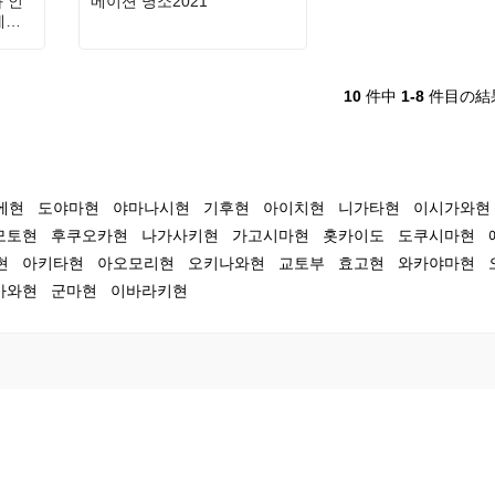
와 인
메이션 명소2021
에너
10
件中
1-8
件目の結
에현
도야마현
야마나시현
기후현
아이치현
니가타현
이시가와현
모토현
후쿠오카현
나가사키현
가고시마현
홋카이도
도쿠시마현
현
아키타현
아오모리현
오키나와현
교토부
효고현
와카야마현
가와현
군마현
이바라키현