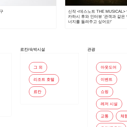
구
신작 <데스노트 THE MUSICAL> 
카하시 후와 인터뷰 ‘관객과 같은 
너지를 돌려주고 싶어요!’
료칸/숙박시설
관광
그 외
아웃도어
리조트 호텔
이벤트
료칸
쇼핑
레저 시설
교통
체