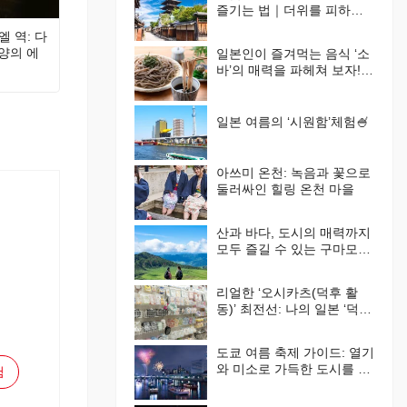
즐기는 법｜더위를 피하는
여행 방법과 추천 지역🪭
엘 역: 다
양의 에
일본인이 즐겨먹는 음식 ‘소
바’의 매력을 파헤쳐 보자!
먹는 법부터 체험 시설까지
완벽 가이드
일본 여름의 ‘시원함’체험🍧
아쓰미 온천: 녹음과 꽃으로
둘러싸인 힐링 온천 마을
산과 바다, 도시의 매력까지
모두 즐길 수 있는 구마모토
현 추천 관광 명소 가이드
리얼한 ‘오시카츠(덕후 활
동)’ 최전선: 나의 일본 ‘덕후’
라이프
도쿄 여름 축제 가이드: 열기
와 미소로 가득한 도시를 경
험
험해 보자