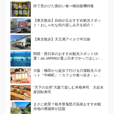
街で見かけた面白い食べ物自販機特集
【東京散歩】自由が丘おすすめ観光スポッ
ト！おしゃれな街の楽しみ方を紹介！
【東京散歩】天王洲アイルで半日旅
関西・西日本のおすすめ観光スポット16
選！att.JAPANが選ぶ日本でやってほしいこ
と100選 Vol. 4
大阪・梅田から徒歩で行ける穴場観光スポ
ット『中崎町』！カフェや食べ歩き・レト
ロかわいい街並みを散策しよう
“天下の台所”大阪で楽しむ本格寿司 大起水
産回転寿司
まさに絶景？栃木県鬼怒川温泉おすすめ観
光地の廃墟群が話題