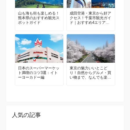
山も海も街も楽しめる！
成田空港・東京から好ア
熊本県のおすすめ観光ス
クセス！千葉市観光ガイ
ポットガイド
ド｜おすすめ4エリア＆
モデルルート
日本のスーパーマーケッ
東京の魅力いいとこど
ト満喫のコツ3選：イト
り！自然からグルメ・買
ーヨーカドー編
い物まで、なんでも楽し
める国立・立川に来てみ
ませんか？地元民おすす
めエリアガイド
人気の記事