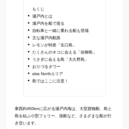
もくじ
瀬戸内とは
瀬戸内を船で巡る
自転車と一緒に乗れる船も登場
主な瀬戸内航路
レモンが特産「生口島」
たくさんのネコに会える「佐柳島」
うさぎに会える島「大久野島」
おりづるタワー
ekie Northエリア
島ではここに注意！
東西約450kmに広がる瀬戸内海は、大型貨物船、島と
島を結ぶ小型フェリー、漁船など、さまざまな船が行
き交います。