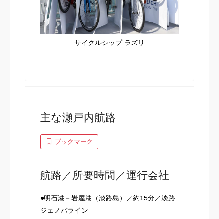
サイクルシップ ラズリ
主な瀬戸内航路
ブックマーク
航路／所要時間／運行会社
●明石港－岩屋港（淡路島）／約15分／淡路
ジェノバライン