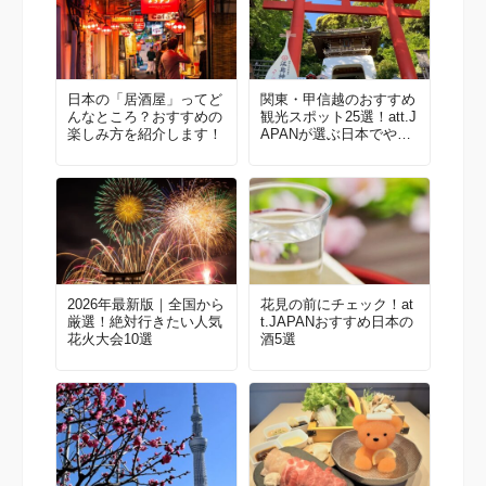
日本の「居酒屋」ってど
関東・甲信越のおすすめ
んなところ？おすすめの
観光スポット25選！att.J
楽しみ方を紹介します！
APANが選ぶ日本でやっ
てほしいこと100選 Vol.
2
2026年最新版｜全国から
花見の前にチェック！at
厳選！絶対行きたい人気
t.JAPANおすすめ日本の
花火大会10選
酒5選