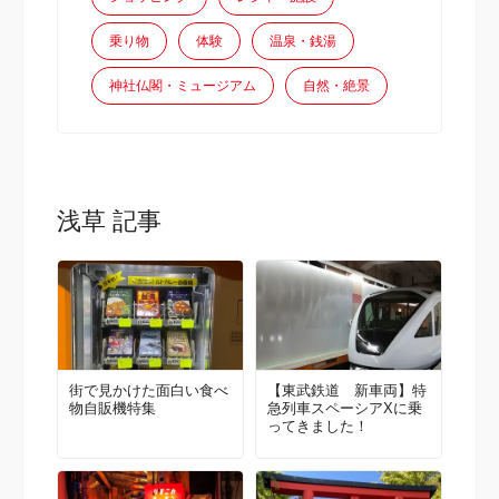
乗り物
体験
温泉・銭湯
神社仏閣・ミュージアム
自然・絶景
浅草 記事
街で見かけた面白い食べ
【東武鉄道 新車両】特
物自販機特集
急列車スペーシアXに乗
ってきました！