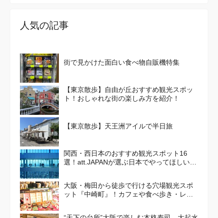
人気の記事
街で見かけた面白い食べ物自販機特集
【東京散歩】自由が丘おすすめ観光スポッ
ト！おしゃれな街の楽しみ方を紹介！
【東京散歩】天王洲アイルで半日旅
関西・西日本のおすすめ観光スポット16
選！att.JAPANが選ぶ日本でやってほしいこ
と100選 Vol. 4
大阪・梅田から徒歩で行ける穴場観光スポ
ット『中崎町』！カフェや食べ歩き・レト
ロかわいい街並みを散策しよう
“天下の台所”大阪で楽しむ本格寿司 大起水