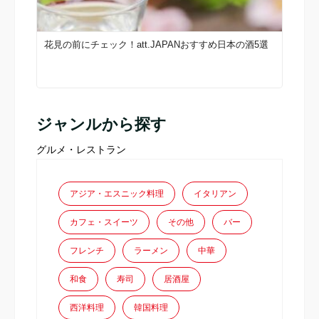
花見の前にチェック！att.JAPANおすすめ日本の酒5選
ジャンルから探す
グルメ・レストラン
アジア・エスニック料理
イタリアン
カフェ・スイーツ
その他
バー
フレンチ
ラーメン
中華
和食
寿司
居酒屋
西洋料理
韓国料理