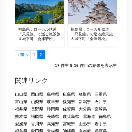
福島県：ローカル鉄道
福島県：ローカル鉄道
「只見線」で巡る絶景旅
「只見線」で巡る絶景旅
＆城下町「会津若松」で
＆城下町「会津若松」で
歴史を感じる旅 ①
歴史を感じる旅 ②
‹ 前へ
1
2
17
件中
9-16
件目の結果を表示中
関連リンク
山口県
岡山県
島根県
広島県
鳥取県
三重県
富山県
山梨県
岐阜県
愛知県
新潟県
石川県
福井県
長野県
静岡県
佐賀県
大分県
宮崎県
熊本県
福岡県
長崎県
鹿児島県
北海道
徳島県
愛媛県
香川県
高知県
宮城県
山形県
岩手県
福島県
秋田県
青森県
沖縄県
京都府
兵庫県