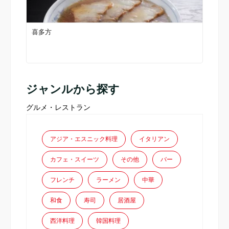
喜多方
ジャンルから探す
グルメ・レストラン
アジア・エスニック料理
イタリアン
カフェ・スイーツ
その他
バー
フレンチ
ラーメン
中華
和食
寿司
居酒屋
西洋料理
韓国料理