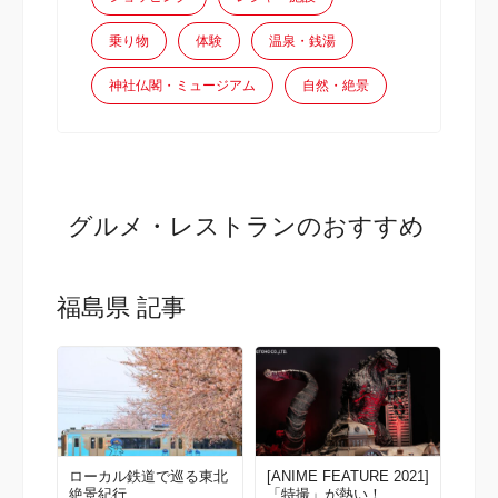
乗り物
体験
温泉・銭湯
神社仏閣・ミュージアム
自然・絶景
グルメ・レストランのおすすめ
福島県 記事
ローカル鉄道で巡る東北
[ANIME FEATURE 2021]
絶景紀行
「特撮」が熱い！