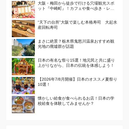
大阪・梅田から徒歩で行ける穴場観光スポ
ット『中崎町』！カフェや食べ歩き・レト
ロかわいい街並みを散策しよう
“天下の台所”大阪で楽しむ本格寿司 大起水
産回転寿司
まさに絶景？栃木県鬼怒川温泉おすすめ観
光地の廃墟群が話題
日本の有名な祭り15選！地元民と共に盛り
上がりながら、日本の伝統を体感しよう！
【2026年7/8月開催】日本のオススメ夏祭り
10選！
懐かしい給食が食べられるお店！日本の学
校給食を体験してみませんか？