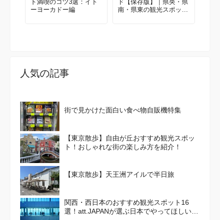
ト満喫のコツ3選：イト
ド【保存版】｜県央・県
ーヨーカドー編
南・県東の観光スポット
まとめ
人気の記事
街で見かけた面白い食べ物自販機特集
【東京散歩】自由が丘おすすめ観光スポッ
ト！おしゃれな街の楽しみ方を紹介！
【東京散歩】天王洲アイルで半日旅
関西・西日本のおすすめ観光スポット16
選！att.JAPANが選ぶ日本でやってほしいこ
と100選 Vol. 4