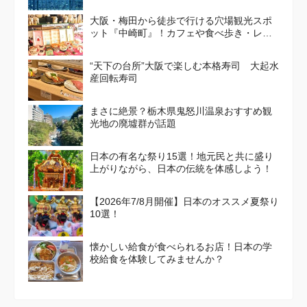
大阪・梅田から徒歩で行ける穴場観光スポ
ット『中崎町』！カフェや食べ歩き・レト
ロかわいい街並みを散策しよう
“天下の台所”大阪で楽しむ本格寿司 大起水
産回転寿司
まさに絶景？栃木県鬼怒川温泉おすすめ観
光地の廃墟群が話題
日本の有名な祭り15選！地元民と共に盛り
上がりながら、日本の伝統を体感しよう！
【2026年7/8月開催】日本のオススメ夏祭り
10選！
懐かしい給食が食べられるお店！日本の学
校給食を体験してみませんか？