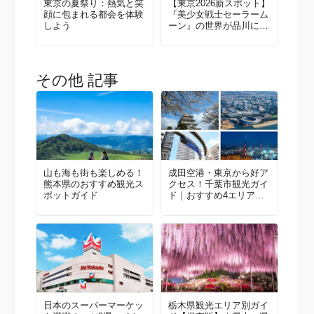
東京の夏祭り：熱気と笑
【東京2026新スポット】
顔に包まれる都会を体験
『美少女戦士セーラーム
しよう
ーン』の世界が品川に誕
生！
その他 記事
山も海も街も楽しめる！
成田空港・東京から好ア
熊本県のおすすめ観光ス
クセス！千葉市観光ガイ
ポットガイド
ド｜おすすめ4エリア＆
モデルルート
日本のスーパーマーケッ
栃木県観光エリア別ガイ