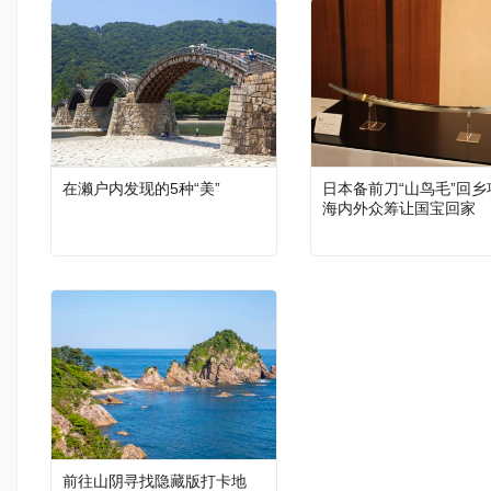
在濑户内发现的5种“美”
日本备前刀“山鸟毛”回乡
海内外众筹让国宝回家
前往山阴寻找隐藏版打卡地