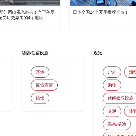
年最新】冈山观光必去！当下备受
日本全国24个夏季推荐景点！
感受历史氛围的4个地区
酒店/住宿设施
观光
其他
户外
活
度假酒店
购物
旅馆
休闲娱乐设施
交通
体
温泉/浴池