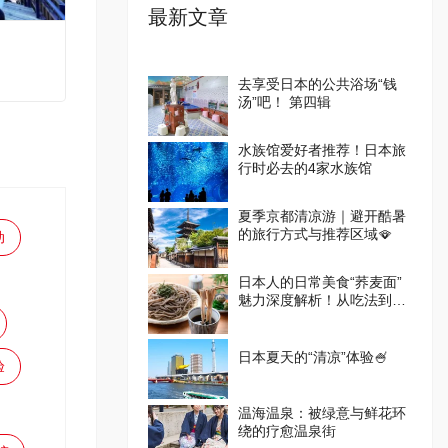
最新文章
去享受日本的公共浴场“钱
汤”吧！ 第四辑
水族馆爱好者推荐！日本旅
行时必去的4家水族馆
夏季京都清凉游｜避开酷暑
的旅行方式与推荐区域🪭
动
日本人的日常美食“荞麦面”
魅力深度解析！从吃法到体
验设施一篇掌握
日本夏天的“清凉”体验🍧
验
温海温泉：被绿意与鲜花环
绕的疗愈温泉街