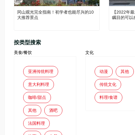
冈山观光完全指南！初学者也能尽兴的10
【2022
大推荐景点
瞩目的可以
按类型搜索
美食/餐饮
文化
亚洲传统料理
动漫
其他
意大利料理
传统文化
咖啡/甜点
料理/食谱
其他
酒吧
法国料理