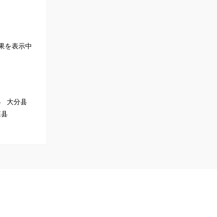
果を表示中
县
大分县
森县