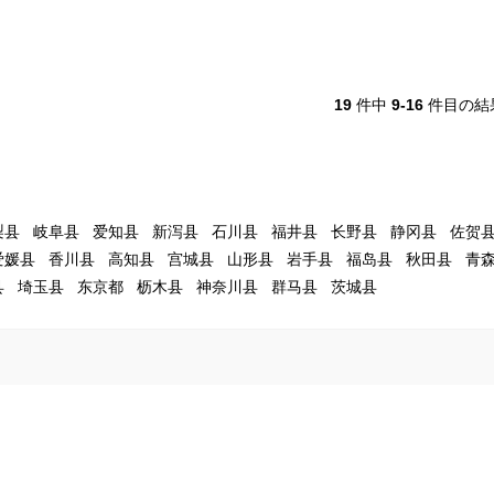
19
件中
9-16
件目の結
梨县
岐阜县
爱知县
新泻县
石川县
福井县
长野县
静冈县
佐贺
爱媛县
香川县
高知县
宫城县
山形县
岩手县
福岛县
秋田县
青
县
埼玉县
东京都
枥木县
神奈川县
群马县
茨城县