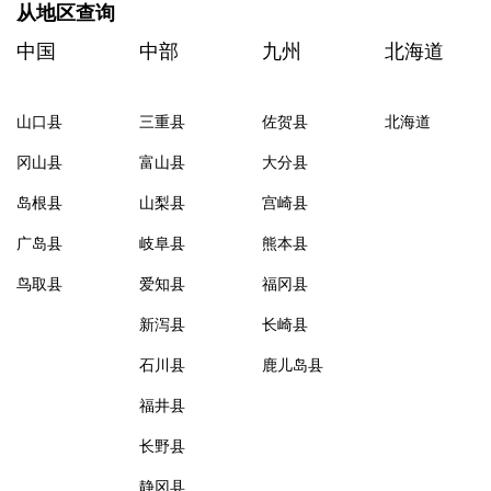
从地区查询
中国
中部
九州
北海道
山口县
三重县
佐贺县
北海道
冈山县
富山县
大分县
岛根县
山梨县
宫崎县
广岛县
岐阜县
熊本县
鸟取县
爱知县
福冈县
新泻县
长崎县
石川县
鹿儿岛县
福井县
长野县
静冈县