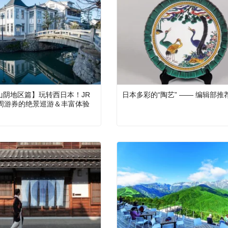
、山阴地区篇】玩转西日本！JR
日本多彩的“陶艺” —— 编辑部推
周游券的绝景巡游＆丰富体验