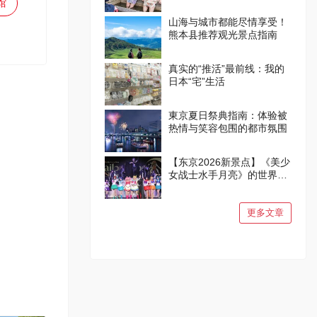
馆
山海与城市都能尽情享受！
熊本县推荐观光景点指南
真实的“推活”最前线：我的
日本“宅”生活
東京夏日祭典指南：体验被
热情与笑容包围的都市氛围
【东京2026新景点】《美少
女战士水手月亮》的世界在
品川诞生！
更多文章