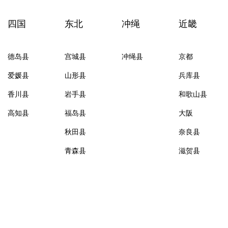
四国
东北
冲绳
近畿
德岛县
宫城县
冲绳县
京都
爱媛县
山形县
兵库县
香川县
岩手县
和歌山县
高知县
福岛县
大阪
秋田县
奈良县
青森县
滋贺县