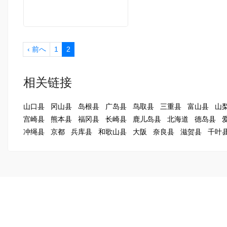
‹ 前へ
1
2
相关链接
山口县
冈山县
岛根县
广岛县
鸟取县
三重县
富山县
山
宫崎县
熊本县
福冈县
长崎县
鹿儿岛县
北海道
德岛县
冲绳县
京都
兵库县
和歌山县
大阪
奈良县
滋贺县
千叶