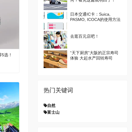
何？看完这篇就明白了！
日本交通IC卡：Suica,
PASMO, ICOCA的使用方法
去逛百元店吧！
“天下厨房”大阪的正宗寿司
荐5选！
体验 大起水产回转寿司
热门关键词
自然
富士山