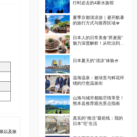
行时必去的4家水族馆
夏季京都清凉游｜避开酷暑
的旅行方式与推荐区域🪭
日本人的日常美食“荞麦面”
魅力深度解析！从吃法到体
验设施一篇掌握
日本夏天的“清凉”体验🍧
温海温泉：被绿意与鲜花环
绕的疗愈温泉街
山海与城市都能尽情享受！
熊本县推荐观光景点指南
真实的“推活”最前线：我的
日本“宅”生活
温泉以及旅