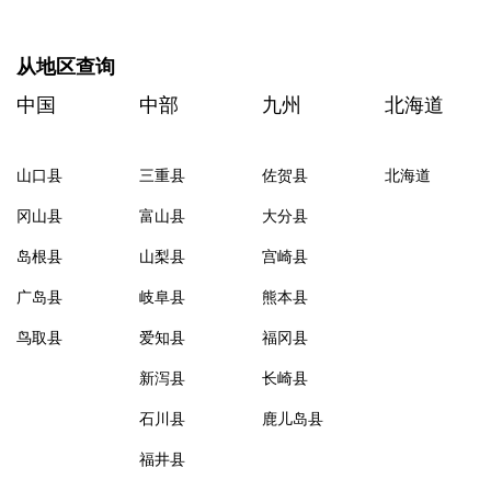
从地区查询
中国
中部
九州
北海道
山口县
三重县
佐贺县
北海道
冈山县
富山县
大分县
岛根县
山梨县
宫崎县
广岛县
岐阜县
熊本县
鸟取县
爱知县
福冈县
新泻县
长崎县
石川县
鹿儿岛县
福井县