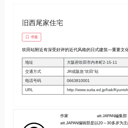
旧西尾家住宅
书签
吹田站附近有深受好评的近代风格的日式建筑―重要文化
地址
大阪府吹田市内本町2-15-11
交通方式
JR或阪急“吹田”站
电话号码
0663810001
URL
http://www.suita.ed.jp/hak/Kyunis
作家
att.JAPAN編集部
att.JAPAN编辑部是以20～3