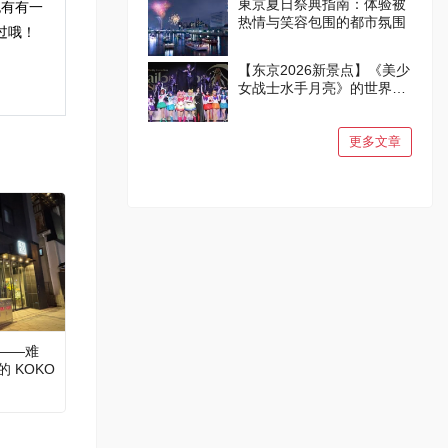
東京夏日祭典指南：体验被
也有有一
热情与笑容包围的都市氛围
过哦！
【东京2026新景点】《美少
女战士水手月亮》的世界在
品川诞生！
更多文章
——难
 KOKO