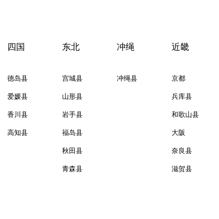
四国
东北
冲绳
近畿
德岛县
宫城县
冲绳县
京都
爱媛县
山形县
兵库县
香川县
岩手县
和歌山县
高知县
福岛县
大阪
秋田县
奈良县
青森县
滋贺县