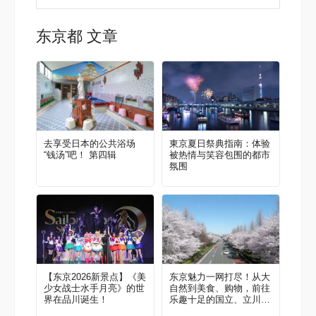
东京都 文章
去享受日本的公共浴场
東京夏日祭典指南：体验
“钱汤”吧！ 第四辑
被热情与笑容包围的都市
氛围
【东京2026新景点】《美
东京魅力一网打尽！从大
少女战士水手月亮》的世
自然到美食、购物，前往
界在品川诞生！
乐趣十足的国立、立川
吧！当地人推荐的区域指