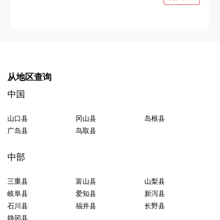
从地区查询
中国
山口县
冈山县
岛根县
广岛县
鸟取县
中部
三重县
富山县
山梨县
岐阜县
爱知县
新泻县
石川县
福井县
长野县
静冈县