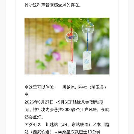
聆听这种声音来感受风的存在。
🔶这里可以体验！ 川越冰川神社（埼玉县）
🔶
2026年6月27日～9月6日“结缘风铃”活动期
间，神社境内会悬挂2000多个江户风铃。夜晚
还会点灯。
アクセス 川越站（JR、东武铁道）／本川越
站（西武铁道）→🚌乘坐东武巴士10分钟