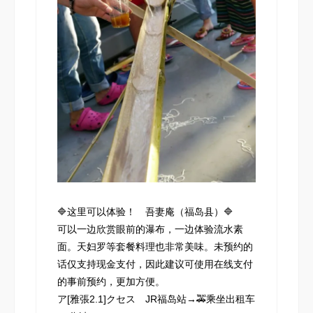
🔷这里可以体验！ 吾妻庵（福岛县）🔷
可以一边欣赏眼前的瀑布，一边体验流水素
面。天妇罗等套餐料理也非常美味。未预约的
话仅支持现金支付，因此建议可使用在线支付
的事前预约，更加方便。
ア[雅張2.1]クセス JR福岛站→🚕乘坐出租车