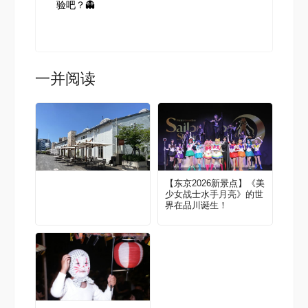
验吧？👻
一并阅读
【东京2026新景点】《美
少女战士水手月亮》的世
界在品川诞生！