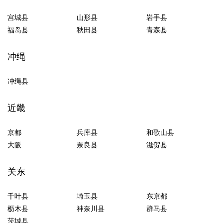
宫城县
山形县
岩手县
福岛县
秋田县
青森县
冲绳
冲绳县
近畿
京都
兵库县
和歌山县
大阪
奈良县
滋贺县
关东
千叶县
埼玉县
东京都
枥木县
神奈川县
群马县
茨城县