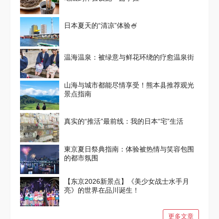
日本夏天的“清凉”体验🍧
温海温泉：被绿意与鲜花环绕的疗愈温泉街
山海与城市都能尽情享受！熊本县推荐观光
景点指南
真实的“推活”最前线：我的日本“宅”生活
東京夏日祭典指南：体验被热情与笑容包围
的都市氛围
【东京2026新景点】《美少女战士水手月
亮》的世界在品川诞生！
更多文章