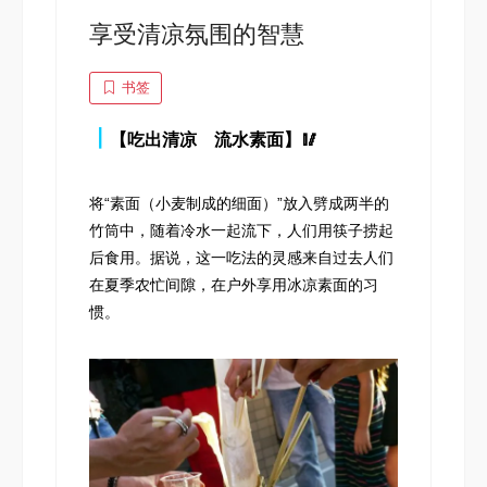
享受清凉氛围的智慧
书签
┃
【吃出清凉 流水素面】🥢
将“素面（小麦制成的细面）”放入劈成两半的
竹筒中，随着冷水一起流下，人们用筷子捞起
后食用。据说，这一吃法的灵感来自过去人们
在夏季农忙间隙，在户外享用冰凉素面的习
惯。