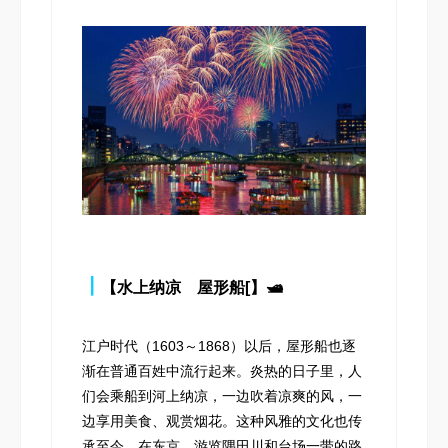
┃
【水上纳凉 屋形船[】🛥️
江户时代（1603～1868）以后，屋形船也逐
渐在普通百姓中流行起来。炎热的日子里，人
们会乘船到河上纳凉，一边吹着凉爽的风，一
边享用美食、观赏烟花。这种风雅的文化也传
承至今。在东京，游览隅田川和台场一带的路