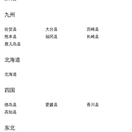
九州
佐贺县
大分县
宫崎县
熊本县
福冈县
长崎县
鹿儿岛县
北海道
北海道
四国
德岛县
爱媛县
香川县
高知县
东北