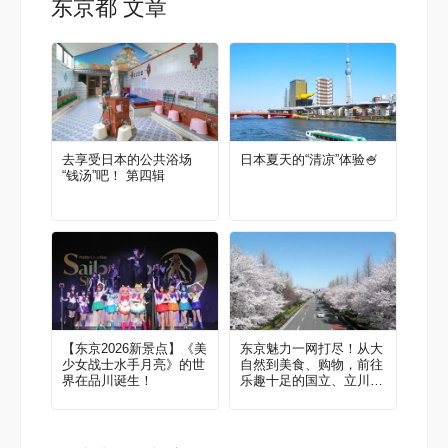
东京都 文章
去享受日本的公共浴场
日本夏天的“清凉”体验🍧
“钱汤”吧！ 第四辑
【东京2026新景点】《美
东京魅力一网打尽！从大
少女战士水手月亮》的世
自然到美食、购物，前往
界在品川诞生！
乐趣十足的国立、立川
吧！当地人推荐的区域指
南