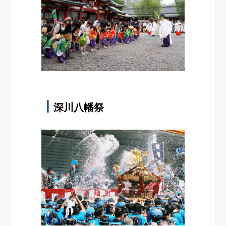
┃
深川八幡祭