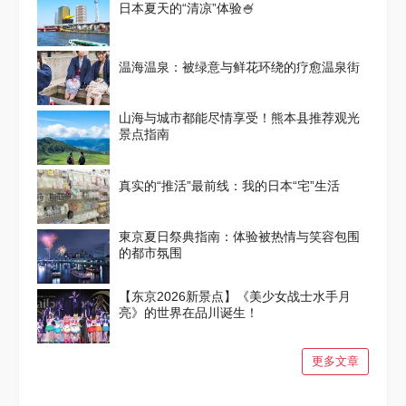
日本夏天的“清凉”体验🍧
温海温泉：被绿意与鲜花环绕的疗愈温泉街
山海与城市都能尽情享受！熊本县推荐观光
景点指南
真实的“推活”最前线：我的日本“宅”生活
東京夏日祭典指南：体验被热情与笑容包围
的都市氛围
【东京2026新景点】《美少女战士水手月
亮》的世界在品川诞生！
更多文章