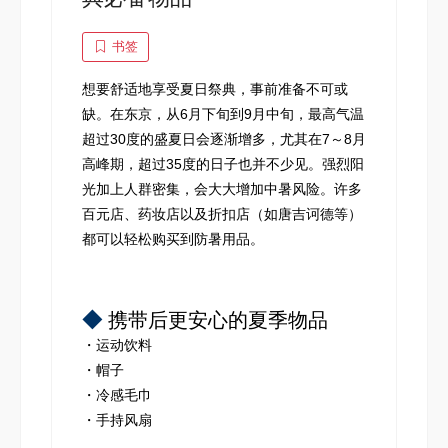
书签
想要舒适地享受夏日祭典，事前准备不可或
缺。在东京，从6月下旬到9月中旬，最高气温
超过30度的盛夏日会逐渐增多，尤其在7～8月
高峰期，超过35度的日子也并不少见。强烈阳
光加上人群密集，会大大增加中暑风险。许多
百元店、药妆店以及折扣店（如唐吉诃德等）
都可以轻松购买到防暑用品。
◆
携带后更安心的夏季物品
・运动饮料
・帽子
・冷感毛巾
・
手持风扇