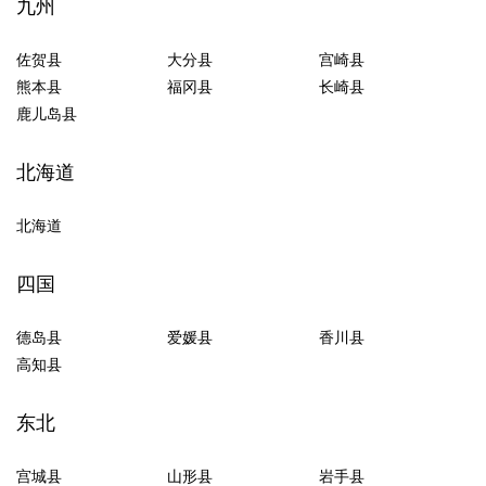
九州
佐贺县
大分县
宫崎县
熊本县
福冈县
长崎县
鹿儿岛县
北海道
北海道
四国
德岛县
爱媛县
香川县
高知县
东北
宫城县
山形县
岩手县