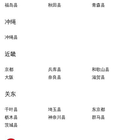
福岛县
秋田县
青森县
冲绳
冲绳县
近畿
京都
兵库县
和歌山县
大阪
奈良县
滋贺县
关东
千叶县
埼玉县
东京都
枥木县
神奈川县
群马县
茨城县