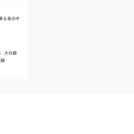
果を表示中
縣
大分縣
森縣