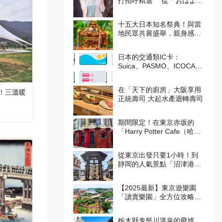
打招呼精選 從「おはよう
（Ohayo,早安）」開始美好
的一天吧！
十五大日本知名祭典！與當
地民眾共襄盛舉，親身感受
日本的傳統吧！
日本的交通類IC卡：
Suica、PASMO、ICOCA的
使用方式
在「天下的廚房」大阪享用
！三溫暖
正統壽司 大起水產迴轉壽司
期間限定！在東京赤坂的
「Harry Potter Cafe（哈利
波特咖啡館）」享受宛如魔
法般的體驗！詳盡介紹菜單
從東京出發只要1小時！到
與氣氛
靜岡的人氣景點「沼津港」
吃美食！
【2025最新】東京遊樂園
「讀賣樂園」全方位攻略！
從遊樂設施到季節限定活
動，盡情享受吧！
栃木縣鬼怒川溫泉的廢墟