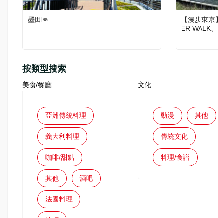
墨田區
【漫步東京】
ER WALK、
按類型搜索
美食/餐廳
文化
亞洲傳統料理
動漫
其他
義大利料理
傳統文化
咖啡/甜點
料理/食譜
其他
酒吧
法國料理