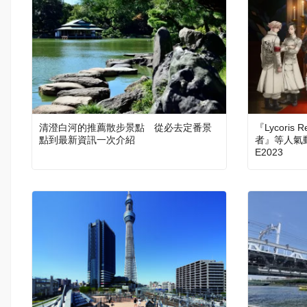
清澄白河的推薦散步景點 從必去定番景
『Lycoris
點到最新資訊一次介紹
者』等人氣動
E2023