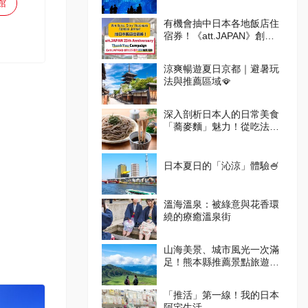
館
有機會抽中日本各地飯店住
宿券！《att.JAPAN》創刊
25週年感謝抽獎活動
涼爽暢遊夏日京都｜避暑玩
法與推薦區域🪭
深入剖析日本人的日常美食
「蕎麥麵」魅力！從吃法到
體驗設施一次掌握
日本夏日的「沁涼」體驗🍧
溫海溫泉：被綠意與花香環
繞的療癒溫泉街
山海美景、城市風光一次滿
足！熊本縣推薦景點旅遊指
南
「推活」第一線！我的日本
阿宅生活