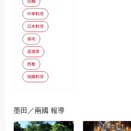
拉麵
中華料理
日本料理
壽司
居酒屋
西餐
韓國料理
墨田／兩國 報導