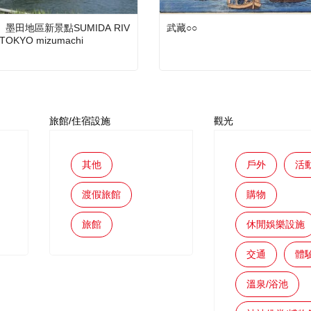
墨田地區新景點SUMIDA RIV
武藏○○
TOKYO mizumachi
旅館/住宿設施
觀光
其他
戶外
活
渡假旅館
購物
旅館
休閒娛樂設施
交通
體
溫泉/浴池