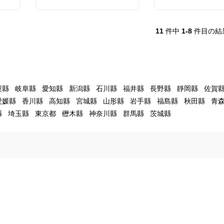
11
件中
1-8
件目の結
梨縣
岐阜縣
愛知縣
新潟縣
石川縣
福井縣
長野縣
靜岡縣
佐賀
愛媛縣
香川縣
高知縣
宮城縣
山形縣
岩手縣
福島縣
秋田縣
青
縣
埼玉縣
東京都
櫪木縣
神奈川縣
群馬縣
茨城縣