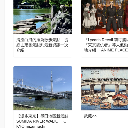
清澄白河的推薦散步景點 從
『Lycoris Recoil 莉可
必去定番景點到最新資訊一次
『東京復仇者』等人氣動
介紹
地介紹！ ANIME PLACE
3
【漫步東京】墨田地區新景點
武藏○○
SUMIDA RIVER WALK、TO
KYO mizumachi