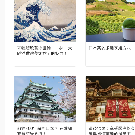
可輕鬆欣賞浮世繪 一探「大
日本茶的多種享用方式
阪浮世繪美術館」的魅力！
前往400年前的日本？ 在愛知
道後溫泉：享受歷史悠久
來趟時光旅行！
泉與風情萬種的溫泉街