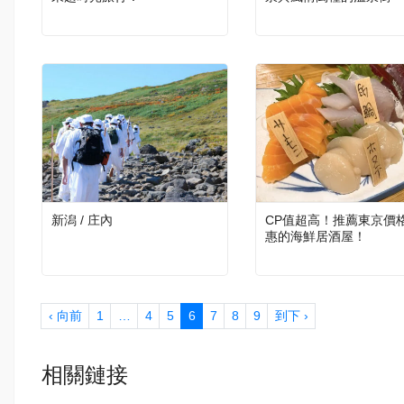
新潟 / 庄內
CP值超高！推薦東京價
惠的海鮮居酒屋！
‹ 向前
1
…
4
5
6
7
8
9
到下 ›
相關鏈接