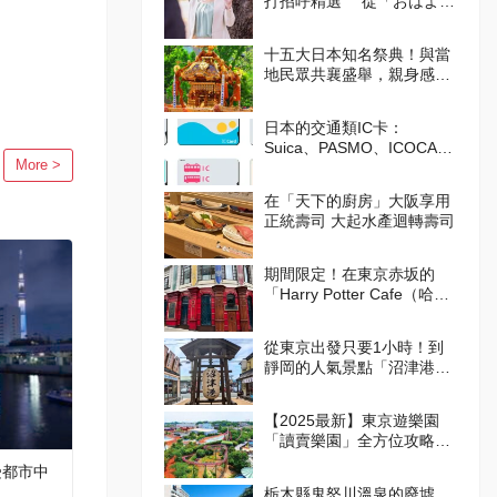
打招呼精選 從「おはよう
（Ohayo,早安）」開始美好
的一天吧！
十五大日本知名祭典！與當
地民眾共襄盛舉，親身感受
日本的傳統吧！
日本的交通類IC卡：
Suica、PASMO、ICOCA的
More >
使用方式
在「天下的廚房」大阪享用
正統壽司 大起水產迴轉壽司
期間限定！在東京赤坂的
「Harry Potter Cafe（哈利
波特咖啡館）」享受宛如魔
法般的體驗！詳盡介紹菜單
從東京出發只要1小時！到
與氣氛
靜岡的人氣景點「沼津港」
吃美食！
【2025最新】東京遊樂園
「讀賣樂園」全方位攻略！
從遊樂設施到季節限定活
受都市中
動，盡情享受吧！
栃木縣鬼怒川溫泉的廢墟