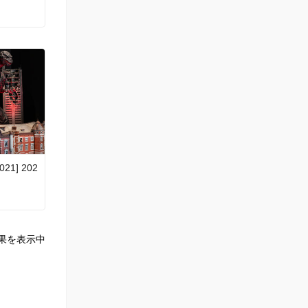
021] 202
！
果を表示中