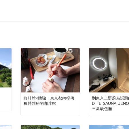
到東京上野蔚為話題
咖啡館×體驗 東京都內提供
D゜E-SAUNA UE
獨特體驗的咖啡館
三溫暖包廂！