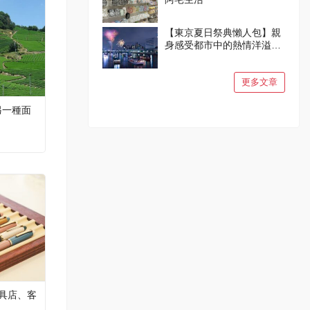
【東京夏日祭典懶人包】親
身感受都市中的熱情洋溢與
燦爛笑容吧！
更多文章
另一種面
具店、客