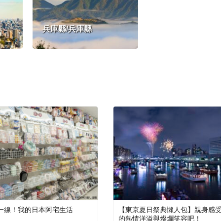
兵庫縣/兵庫縣
一線！我的日本阿宅生活
【東京夏日祭典懶人包】親身感
的熱情洋溢與燦爛笑容吧！