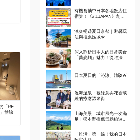
有機會抽中日本各地飯店住
宿券！《att.JAPAN》創刊
25週年感謝抽獎活動
涼爽暢遊夏日京都｜避暑玩
法與推薦區域🪭
深入剖析日本人的日常美食
「蕎麥麵」魅力！從吃法到
體驗設施一次掌握
日本夏日的「沁涼」體驗🍧
溫海溫泉：被綠意與花香環
繞的療癒溫泉街
的「RE
NO」體驗
山海美景、城市風光一次滿
足！熊本縣推薦景點旅遊指
南
「推活」第一線！我的日本
阿宅生活