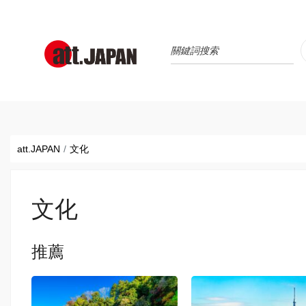
Translations title cont
*
att.JAPAN
文化
文化
推薦