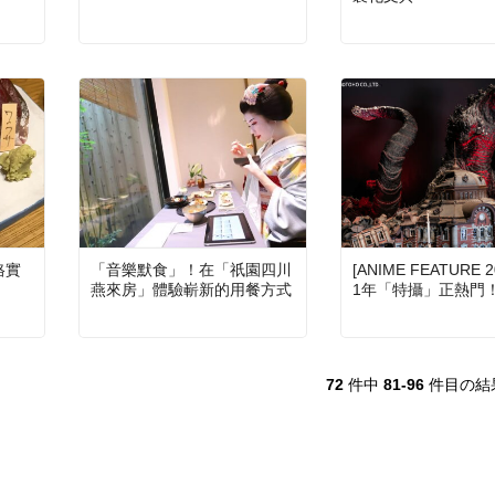
格實
「音樂默食」！在「祇園四川
[ANIME FEATURE 2
燕來房」體驗嶄新的用餐方式
1年「特攝」正熱門
72
件中
81-96
件目の結