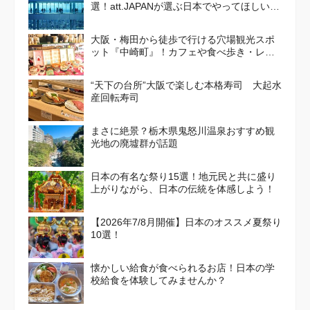
選！att.JAPANが選ぶ日本でやってほしいこ
と100選 Vol. 4
大阪・梅田から徒歩で行ける穴場観光スポ
ット『中崎町』！カフェや食べ歩き・レト
ロかわいい街並みを散策しよう
“天下の台所”大阪で楽しむ本格寿司 大起水
産回転寿司
まさに絶景？栃木県鬼怒川温泉おすすめ観
光地の廃墟群が話題
日本の有名な祭り15選！地元民と共に盛り
上がりながら、日本の伝統を体感しよう！
【2026年7/8月開催】日本のオススメ夏祭り
10選！
懐かしい給食が食べられるお店！日本の学
校給食を体験してみませんか？