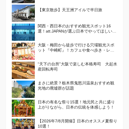
【東京散歩】天王洲アイルで半日旅
関西・西日本のおすすめ観光スポット16
選！att.JAPANが選ぶ日本でやってほしいこ
と100選 Vol. 4
大阪・梅田から徒歩で行ける穴場観光スポ
ット『中崎町』！カフェや食べ歩き・レト
ロかわいい街並みを散策しよう
“天下の台所”大阪で楽しむ本格寿司 大起水
産回転寿司
まさに絶景？栃木県鬼怒川温泉おすすめ観
光地の廃墟群が話題
日本の有名な祭り15選！地元民と共に盛り
上がりながら、日本の伝統を体感しよう！
【2026年7/8月開催】日本のオススメ夏祭り
10選！