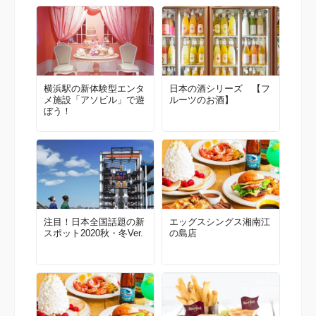
横浜駅の新体験型エンタ
日本の酒シリーズ 【フ
メ施設「アソビル」で遊
ルーツのお酒】
ぼう！
注目！日本全国話題の新
エッグスシングス湘南江
スポット2020秋・冬Ver.
の島店