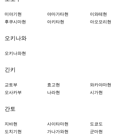
미야기현
야마가타현
이와테현
후쿠시마현
아키타현
아오모리현
오키나와
오키나와현
긴키
교토부
효고현
와카야마현
오사카부
나라현
시가현
간토
지바현
사이타마현
도쿄도
도치기현
가나가와현
군마현