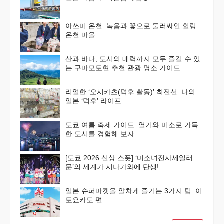
아쓰미 온천: 녹음과 꽃으로 둘러싸인 힐링
온천 마을
산과 바다, 도시의 매력까지 모두 즐길 수 있
는 구마모토현 추천 관광 명소 가이드
리얼한 ‘오시카츠(덕후 활동)’ 최전선: 나의
일본 ‘덕후’ 라이프
도쿄 여름 축제 가이드: 열기와 미소로 가득
한 도시를 경험해 보자
[도쿄 2026 신상 스폿] ‘미소녀전사세일러
문’의 세계가 시나가와에 탄생!
일본 슈퍼마켓을 알차게 즐기는 3가지 팁: 이
토요카도 편