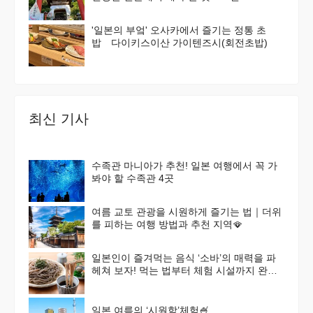
'일본의 부엌' 오사카에서 즐기는 정통 초
밥 다이키스이산 가이텐즈시(회전초밥)
최신 기사
수족관 마니아가 추천! 일본 여행에서 꼭 가
봐야 할 수족관 4곳
여름 교토 관광을 시원하게 즐기는 법｜더위
를 피하는 여행 방법과 추천 지역🪭
일본인이 즐겨먹는 음식 ‘소바’의 매력을 파
헤쳐 보자! 먹는 법부터 체험 시설까지 완벽
가이드
일본 여름의 ‘시원함’체험🍧