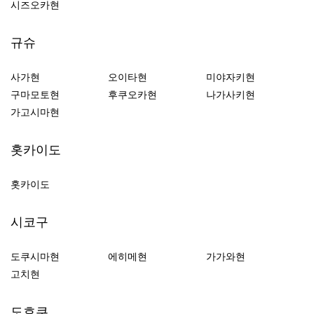
시즈오카현
규슈
사가현
오이타현
미야자키현
구마모토현
후쿠오카현
나가사키현
가고시마현
홋카이도
홋카이도
시코구
도쿠시마현
에히메현
가가와현
고치현
도호쿠