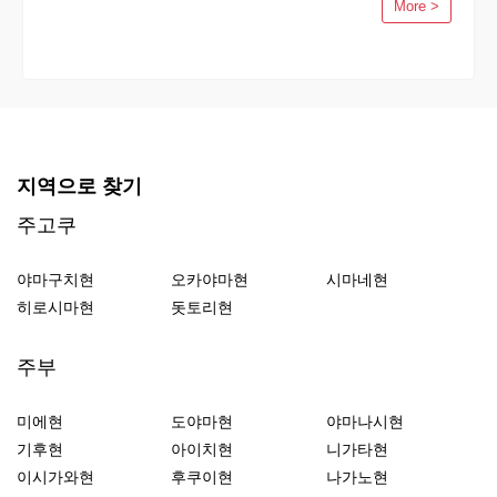
More >
지역으로 찾기
주고쿠
야마구치현
오카야마현
시마네현
히로시마현
돗토리현
주부
미에현
도야마현
야마나시현
기후현
아이치현
니가타현
이시가와현
후쿠이현
나가노현