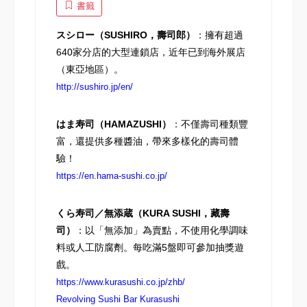
書籤
スシロー（SUSHIRO，壽司郎）
：擁有超過
640家分店的大型連鎖店，近年已到海外展店
（東亞地區）。
http://sushiro.jp/en/
はま寿司（HAMAZUSHI）
：不僅壽司種類豐
富，還提供多種醬油，帶來多樣化的壽司體
驗！
https://en.hama-sushi.co.jp/
くら寿司／無添蔵（KURA SUSHI，藏壽
司）
：以「無添加」為賣點，不使用化學調味
料或人工防腐劑。每吃滿5盤即可參加抽獎遊
戲。
https://www.kurasushi.co.jp/zhb/
Revolving Sushi Bar Kurasushi