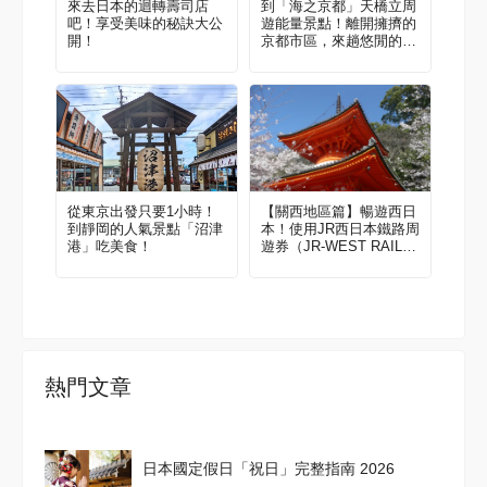
來去日本的迴轉壽司店
到「海之京都」天橋立周
吧！享受美味的秘訣大公
遊能量景點！離開擁擠的
開！
京都市區，來趟悠閒的電
車之旅
從東京出發只要1小時！
【關西地區篇】暢遊西日
到靜岡的人氣景點「沼津
本！使用JR西日本鐵路周
港」吃美食！
遊券（JR-WEST RAIL P
ASS）玩遍絕美景點與體
驗【2023－
熱門文章
日本國定假日「祝日」完整指南 2026