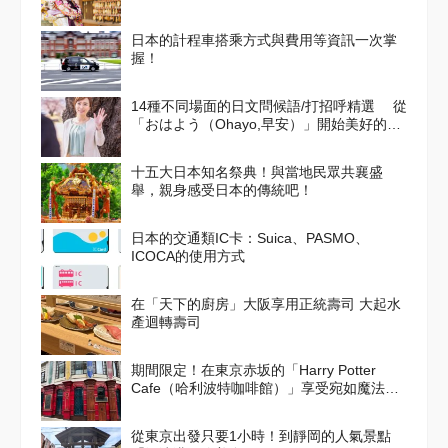
日本的計程車搭乘方式與費用等資訊一次掌
握！
14種不同場面的日文問候語/打招呼精選 從
「おはよう（Ohayo,早安）」開始美好的一
天吧！
十五大日本知名祭典！與當地民眾共襄盛
舉，親身感受日本的傳統吧！
日本的交通類IC卡：Suica、PASMO、
ICOCA的使用方式
在「天下的廚房」大阪享用正統壽司 大起水
產迴轉壽司
期間限定！在東京赤坂的「Harry Potter
Cafe（哈利波特咖啡館）」享受宛如魔法般
的體驗！詳盡介紹菜單與氣氛
從東京出發只要1小時！到靜岡的人氣景點