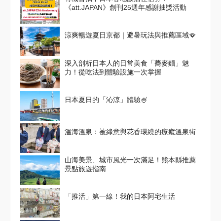
《att.JAPAN》創刊25週年感謝抽獎活動
涼爽暢遊夏日京都｜避暑玩法與推薦區域🪭
深入剖析日本人的日常美食「蕎麥麵」魅
力！從吃法到體驗設施一次掌握
日本夏日的「沁涼」體驗🍧
溫海溫泉：被綠意與花香環繞的療癒溫泉街
山海美景、城市風光一次滿足！熊本縣推薦
景點旅遊指南
「推活」第一線！我的日本阿宅生活