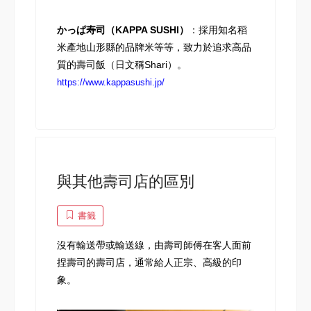
かっぱ寿司（KAPPA SUSHI）
：採用知名稻
米產地山形縣的品牌米等等，致力於追求高品
質的壽司飯（日文稱Shari）。
https://www.kappasushi.jp/
與其他壽司店的區別
書籤
沒有輸送帶或輸送線，由壽司師傅在客人面前
捏壽司的壽司店，通常給人正宗、高級的印
象。