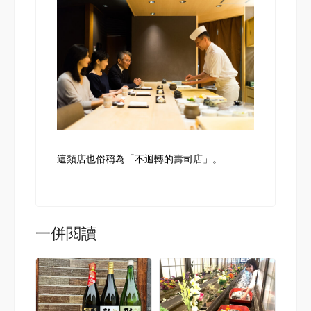
這類店也俗稱為「不迴轉的壽司店」。
一併閱讀