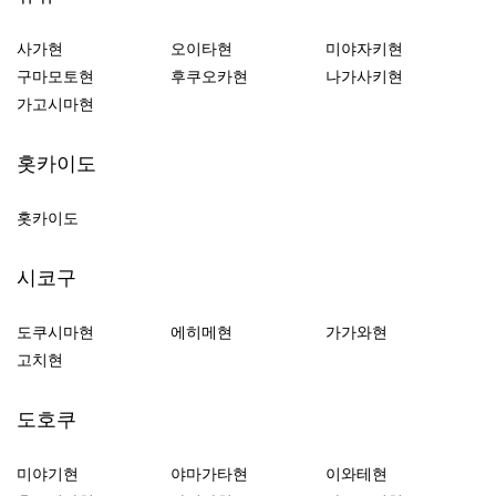
사가현
오이타현
미야자키현
구마모토현
후쿠오카현
나가사키현
가고시마현
홋카이도
홋카이도
시코구
도쿠시마현
에히메현
가가와현
고치현
도호쿠
미야기현
야마가타현
이와테현