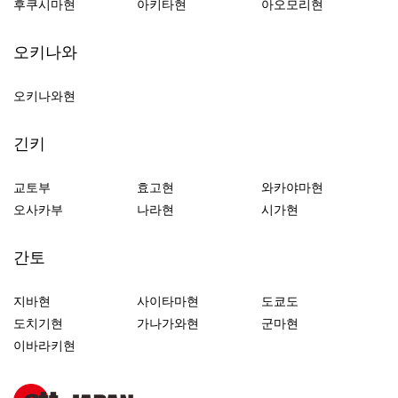
후쿠시마현
아키타현
아오모리현
오키나와
오키나와현
긴키
교토부
효고현
와카야마현
오사카부
나라현
시가현
간토
지바현
사이타마현
도쿄도
도치기현
가나가와현
군마현
이바라키현