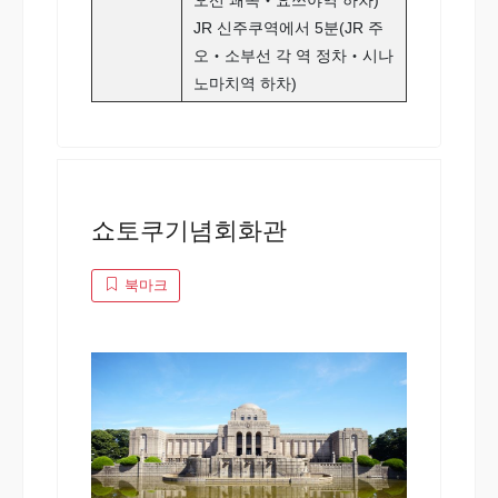
JR 신주쿠역에서 5분(JR 주
오‧소부선 각 역 정차‧시나
노마치역 하차)
쇼토쿠기념회화관
북마크