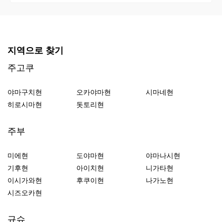
지역으로 찾기
주고쿠
야마구치현
오카야마현
시마네현
히로시마현
돗토리현
주부
미에현
도야마현
야마나시현
기후현
아이치현
니가타현
이시가와현
후쿠이현
나가노현
시즈오카현
규슈