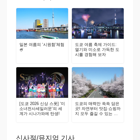
일본 여름의 ‘시원함’체험
도쿄 여름 축제 가이드:
🍧
열기와 미소로 가득한 도
시를 경험해 보자
[도쿄 2026 신상 스폿] ‘미
도쿄의 매력만 쏙쏙 담은
소녀전사세일러문’의 세
곳! 자연부터 맛집·쇼핑까
계가 시나가와에 탄생!
지 모두 즐길 수 있는 구
니타치·다치카와에 와보
지 않을래요? 현지인이
추천하는 지역 가이드
신사절/뮤지엄 기사