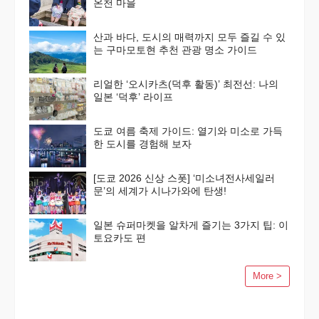
온천 마을
산과 바다, 도시의 매력까지 모두 즐길 수 있
는 구마모토현 추천 관광 명소 가이드
리얼한 ‘오시카츠(덕후 활동)’ 최전선: 나의
일본 ‘덕후’ 라이프
도쿄 여름 축제 가이드: 열기와 미소로 가득
한 도시를 경험해 보자
[도쿄 2026 신상 스폿] ‘미소녀전사세일러
문’의 세계가 시나가와에 탄생!
일본 슈퍼마켓을 알차게 즐기는 3가지 팁: 이
토요카도 편
More >