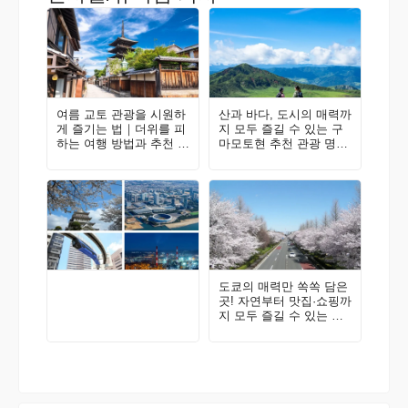
여름 교토 관광을 시원하
산과 바다, 도시의 매력까
게 즐기는 법｜더위를 피
지 모두 즐길 수 있는 구
하는 여행 방법과 추천 지
마모토현 추천 관광 명소
역🪭
가이드
도쿄의 매력만 쏙쏙 담은
곳! 자연부터 맛집·쇼핑까
지 모두 즐길 수 있는 구
니타치·다치카와에 와보
지 않을래요? 현지인이
추천하는 지역 가이드