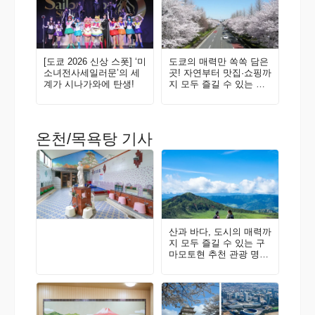
[도쿄 2026 신상 스폿] ‘미
도쿄의 매력만 쏙쏙 담은
소녀전사세일러문’의 세
곳! 자연부터 맛집·쇼핑까
계가 시나가와에 탄생!
지 모두 즐길 수 있는 구
니타치·다치카와에 와보
지 않을래요? 현지인이
추천하는 지역 가이드
온천/목욕탕 기사
산과 바다, 도시의 매력까
지 모두 즐길 수 있는 구
마모토현 추천 관광 명소
가이드