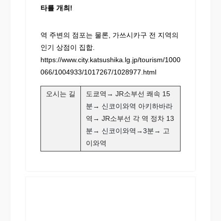
타를 개최!
역 주변의 점포는 물론, 가쓰시카구 전 지역의
인기 상점이 집합.
https://www.city.katsushika.lg.jp/tourism/1000
066/1004933/1017267/1028977.html
오시는 길
도쿄역→ JR소부선 쾌속 15
분→ 신코이와역 아키하바라
역→ JR소부선 각 역 정차 13
분→ 신코이와역→3분→ 고
이와역