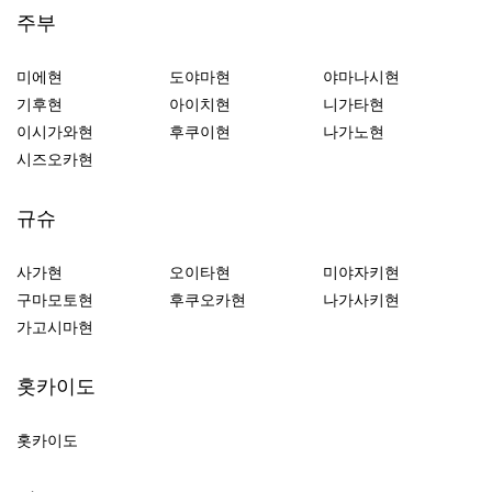
주부
미에현
도야마현
야마나시현
기후현
아이치현
니가타현
이시가와현
후쿠이현
나가노현
시즈오카현
규슈
사가현
오이타현
미야자키현
구마모토현
후쿠오카현
나가사키현
가고시마현
홋카이도
홋카이도