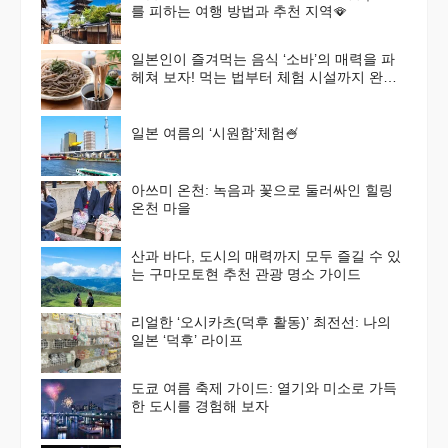
를 피하는 여행 방법과 추천 지역🪭
일본인이 즐겨먹는 음식 ‘소바’의 매력을 파
헤쳐 보자! 먹는 법부터 체험 시설까지 완벽
가이드
일본 여름의 ‘시원함’체험🍧
아쓰미 온천: 녹음과 꽃으로 둘러싸인 힐링
온천 마을
산과 바다, 도시의 매력까지 모두 즐길 수 있
는 구마모토현 추천 관광 명소 가이드
리얼한 ‘오시카츠(덕후 활동)’ 최전선: 나의
일본 ‘덕후’ 라이프
도쿄 여름 축제 가이드: 열기와 미소로 가득
한 도시를 경험해 보자