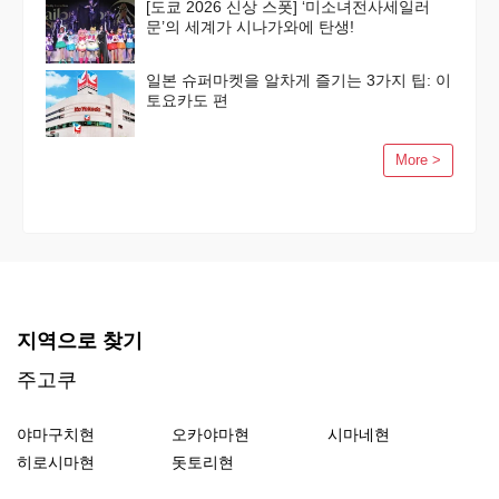
[도쿄 2026 신상 스폿] ‘미소녀전사세일러
문’의 세계가 시나가와에 탄생!
일본 슈퍼마켓을 알차게 즐기는 3가지 팁: 이
토요카도 편
More >
지역으로 찾기
주고쿠
야마구치현
오카야마현
시마네현
히로시마현
돗토리현