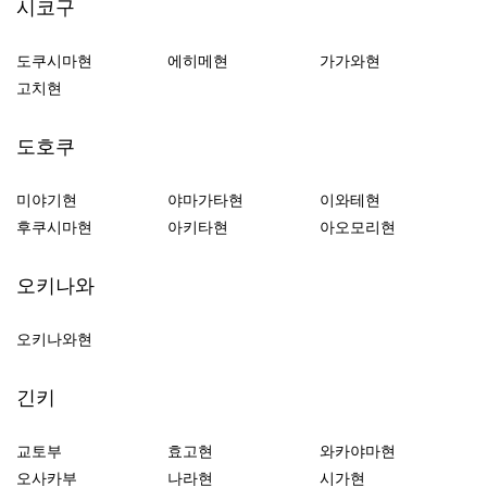
시코구
도쿠시마현
에히메현
가가와현
고치현
도호쿠
미야기현
야마가타현
이와테현
후쿠시마현
아키타현
아오모리현
오키나와
오키나와현
긴키
교토부
효고현
와카야마현
오사카부
나라현
시가현